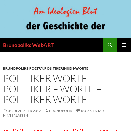
Zum
Inhalt
springen
Suchen
Brunopoliks WebART
PRIMÄR
MENÜ
BRUNOPOLIKS POETRY
,
POLITIKERINNEN-WORTE
POLITIKER WORTE –
POLITIKER – WORTE –
POLITIKER WORTE
31. DEZEMBER 2017
BRUNOPOLIK
KOMMENTAR
HINTERLASSEN