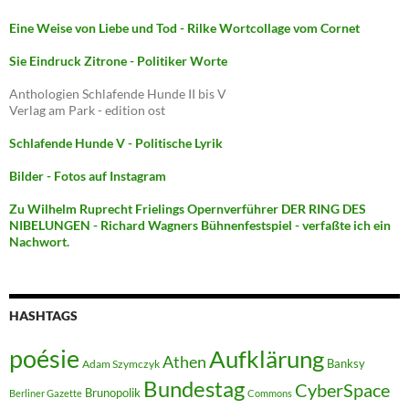
Eine Weise von Liebe und Tod - Rilke Wortcollage vom Cornet
Sie Eindruck Zitrone - Politiker Worte
Anthologien Schlafende Hunde II bis V
Verlag am Park - edition ost
Schlafende Hunde V - Politische Lyrik
Bilder - Fotos auf Instagram
Zu Wilhelm Ruprecht Frielings Opernverführer DER RING DES
NIBELUNGEN - Richard Wagners Bühnenfestspiel - verfaßte ich ein
Nachwort.
HASHTAGS
poésie
Aufklärung
Athen
Banksy
Adam Szymczyk
Bundestag
CyberSpace
Brunopolik
Berliner Gazette
Commons