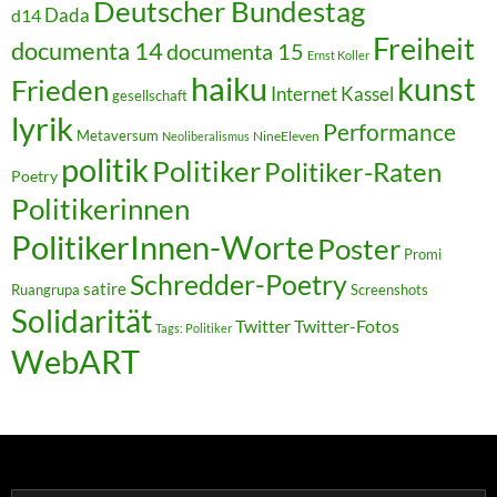
Deutscher Bundestag
Dada
d14
Freiheit
documenta 14
documenta 15
Ernst Koller
kunst
haiku
Frieden
Internet
Kassel
gesellschaft
lyrik
Performance
Metaversum
NineEleven
Neoliberalismus
politik
Politiker
Politiker-Raten
Poetry
Politikerinnen
PolitikerInnen-Worte
Poster
Promi
Schredder-Poetry
satire
Ruangrupa
Screenshots
Solidarität
Twitter
Twitter-Fotos
Tags: Politiker
WebART