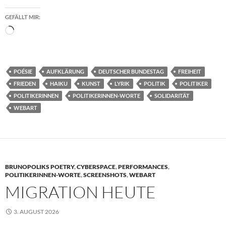
GEFÄLLT MIR:
Wird
geladen …
POÉSIE
AUFKLÄRUNG
DEUTSCHER BUNDESTAG
FREIHEIT
FRIEDEN
HAIKU
KUNST
LYRIK
POLITIK
POLITIKER
POLITIKERINNEN
POLITIKERINNEN-WORTE
SOLIDARITÄT
WEBART
BRUNOPOLIKS POETRY
,
CYBERSPACE
,
PERFORMANCES
,
POLITIKERINNEN-WORTE
,
SCREENSHOTS
,
WEBART
MIGRATION HEUTE
3. AUGUST 2026