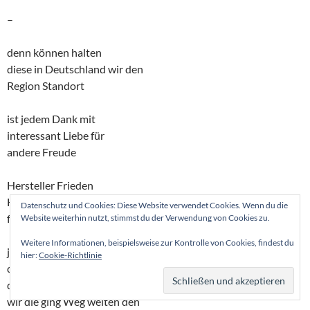
–
denn können halten
diese in Deutschland wir den
Region Standort
ist jedem Dank mit
interessant Liebe für
andere Freude
Hersteller Frieden
Hersteller interessant
Datenschutz und Cookies: Diese Website verwendet Cookies. Wenn du die
für andere mit
Website weiterhin nutzt, stimmst du der Verwendung von Cookies zu.
Weitere Informationen, beispielsweise zur Kontrolle von Cookies, findest du
jedem auch ist
hier:
Cookie-Richtlinie
diese Region Standort
denn Abendsonne den
wir die ging Weg weiten den