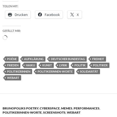
TEILEN MIT:
Drucken
Facebook
X
GEFÄLLT MIR:
Wird
geladen …
POÉSIE
AUFKLÄRUNG
DEUTSCHER BUNDESTAG
FREIHEIT
FRIEDEN
HAIKU
KUNST
LYRIK
POLITIK
POLITIKER
POLITIKERINNEN
POLITIKERINNEN-WORTE
SOLIDARITÄT
WEBART
BRUNOPOLIKS POETRY
,
CYBERSPACE
,
MEMES
,
PERFORMANCES
,
POLITIKERINNEN-WORTE
,
SCREENSHOTS
,
WEBART