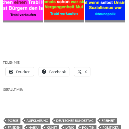
TEILEN MIT:
Drucken
Facebook
X
GEFÄLLT MIR:
POÉSIE
AUFKLÄRUNG
DEUTSCHER BUNDESTAG
FREIHEIT
FRIEDEN
HAIKU
KUNST
LYRIK
POLITIK
POLITIKER