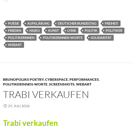
geladen …
POÉSIE
AUFKLÄRUNG
DEUTSCHER BUNDESTAG
FREIHEIT
FRIEDEN
HAIKU
KUNST
LYRIK
POLITIK
POLITIKER
POLITIKERINNEN
POLITIKERINNEN-WORTE
SOLIDARITÄT
WEBART
BRUNOPOLIKS POETRY
,
CYBERSPACE
,
PERFORMANCES
,
POLITIKERINNEN-WORTE
,
SCREENSHOTS
,
WEBART
TRABI VERKAUFEN
25. JULI 2026
Trabi verkaufen