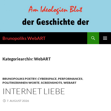
Zum
Inhalt
springen
Suchen
Brunopoliks WebART
PRIMÄR
MENÜ
Kategoriearchiv: WebART
BRUNOPOLIKS POETRY
,
CYBERSPACE
,
PERFORMANCES
,
POLITIKERINNEN-WORTE
,
SCREENSHOTS
,
WEBART
INTERNET LIEBE
7. AUGUST 2026