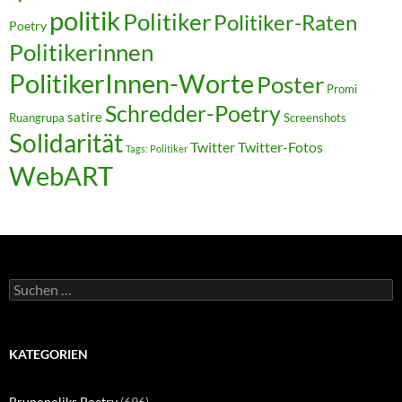
politik
Politiker
Politiker-Raten
Poetry
Politikerinnen
PolitikerInnen-Worte
Poster
Promi
Schredder-Poetry
satire
Ruangrupa
Screenshots
Solidarität
Twitter
Twitter-Fotos
Tags: Politiker
WebART
Suchen
nach:
KATEGORIEN
Brunopoliks Poetry
(696)