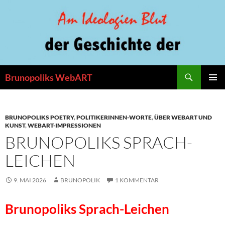
Zum
Inhalt
springen
Suchen
Brunopoliks WebART
PRIMÄR
MENÜ
BRUNOPOLIKS POETRY
,
POLITIKERINNEN-WORTE
,
ÜBER WEBART UND
KUNST
,
WEBART-IMPRESSIONEN
BRUNOPOLIKS SPRACH-
LEICHEN
9. MAI 2026
BRUNOPOLIK
1 KOMMENTAR
Brunopoliks Sprach-Leichen