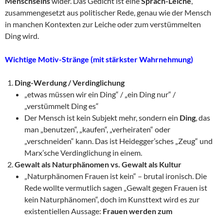
Menschseins
wider. Das Gedicht ist eine
Sprach-Leiche
,
zusammengesetzt aus politischer Rede, genau wie der Mensch
in manchen Kontexten zur Leiche oder zum verstümmelten
Ding wird.
Wichtige Motiv-Stränge (mit stärkster Wahrnehmung)
Ding-Werdung / Verdinglichung
„etwas müssen wir ein Ding“ / „ein Ding nur“ /
„verstümmelt Ding es“
Der Mensch ist kein Subjekt mehr, sondern ein
Ding
, das
man „benutzen“, „kaufen“, „verheiraten“ oder
„verschneiden“ kann. Das ist Heidegger’sches „Zeug“ und
Marx’sche Verdinglichung in einem.
Gewalt als Naturphänomen vs. Gewalt als Kultur
„Naturphänomen Frauen ist kein“ – brutal ironisch. Die
Rede wollte vermutlich sagen „Gewalt gegen Frauen ist
kein Naturphänomen“, doch im Kunsttext wird es zur
existentiellen Aussage:
Frauen werden zum