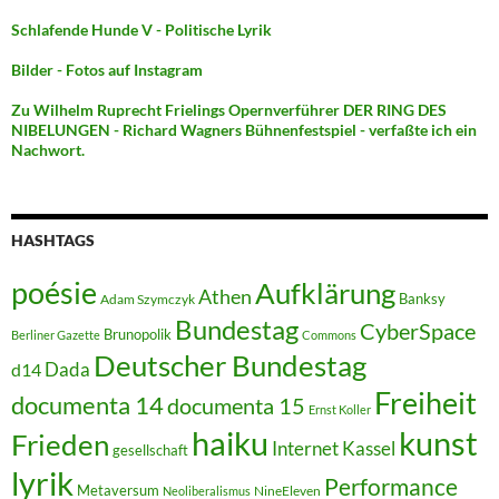
Schlafende Hunde V - Politische Lyrik
Bilder - Fotos auf Instagram
Zu Wilhelm Ruprecht Frielings Opernverführer DER RING DES
NIBELUNGEN - Richard Wagners Bühnenfestspiel - verfaßte ich ein
Nachwort.
HASHTAGS
poésie
Aufklärung
Athen
Banksy
Adam Szymczyk
Bundestag
CyberSpace
Brunopolik
Berliner Gazette
Commons
Deutscher Bundestag
Dada
d14
Freiheit
documenta 14
documenta 15
Ernst Koller
kunst
haiku
Frieden
Internet
Kassel
gesellschaft
lyrik
Performance
Metaversum
NineEleven
Neoliberalismus