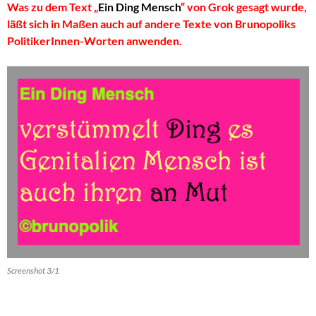
Was zu dem Text „
Ein Ding Mensch
“ von Grok gesagt wurde,
läßt sich in Maßen auch auf andere Texte von Brunopoliks
PolitikerInnen-Worten anwenden.
Screenshot 3/1