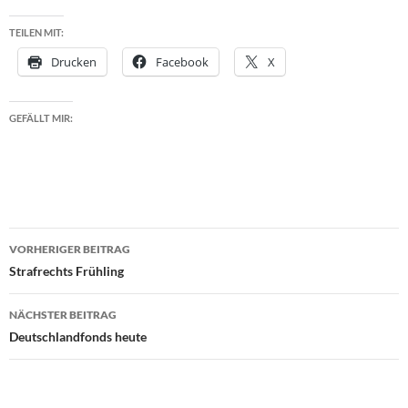
TEILEN MIT:
Drucken
Facebook
X
GEFÄLLT MIR:
Beitragsnavigation
VORHERIGER BEITRAG
Strafrechts Frühling
NÄCHSTER BEITRAG
Deutschlandfonds heute