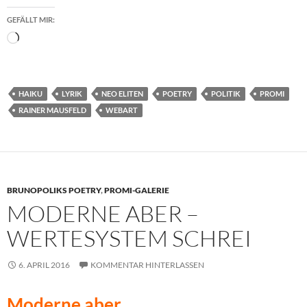
GEFÄLLT MIR:
Wird
geladen …
HAIKU
LYRIK
NEO ELITEN
POETRY
POLITIK
PROMI
RAINER MAUSFELD
WEBART
BRUNOPOLIKS POETRY
,
PROMI-GALERIE
MODERNE ABER –
WERTESYSTEM SCHREI
6. APRIL 2016
KOMMENTAR HINTERLASSEN
Moderne aber