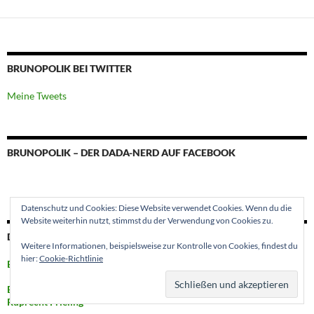
BRUNOPOLIK BEI TWITTER
Meine Tweets
BRUNOPOLIK – DER DADA-NERD AUF FACEBOOK
Datenschutz und Cookies: Diese Website verwendet Cookies. Wenn du die
Website weiterhin nutzt, stimmst du der Verwendung von Cookies zu.
DORT GIBT ES BRUNOPOLIK AUCH NOCH:
Weitere Informationen, beispielsweise zur Kontrolle von Cookies, findest du
hier:
Cookie-Richtlinie
Berliner Gazette
Brunopolik – Scheitern als Teil der Kunstproduktion? von Wilhelm
Ruprecht Frieling