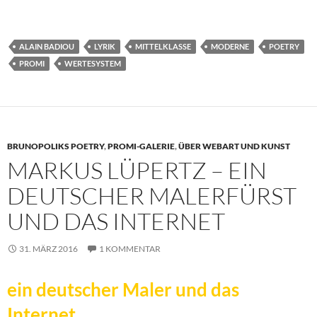
geladen …
ALAIN BADIOU
LYRIK
MITTELKLASSE
MODERNE
POETRY
PROMI
WERTESYSTEM
BRUNOPOLIKS POETRY
,
PROMI-GALERIE
,
ÜBER WEBART UND KUNST
MARKUS LÜPERTZ – EIN
DEUTSCHER MALERFÜRST
UND DAS INTERNET
31. MÄRZ 2016
1 KOMMENTAR
ein deutscher Maler und das
Internet