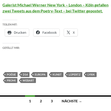
Galerist Michael Werner New York – London – Köln gefallen
zwei Tweets aus dem Poetry-Text – bei Twitter gepostet.
TEILEN MIT:
Drucken
Facebook
X
GEFÄLLT MIR:
POÉSIE
D14
EUROPA
KUNST
LÜPERTZ
LYRIK
PROMI
WEBART
Beitragsnavigation
1
2
3
NÄCHSTE →