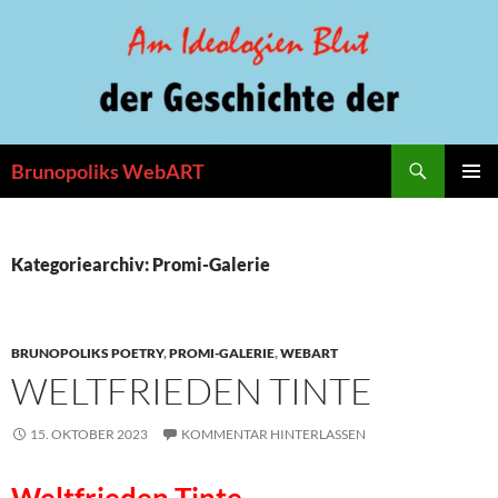
Zum
Inhalt
springen
Suchen
Brunopoliks WebART
PRIMÄR
MENÜ
Kategoriearchiv: Promi-Galerie
BRUNOPOLIKS POETRY
,
PROMI-GALERIE
,
WEBART
WELTFRIEDEN TINTE
15. OKTOBER 2023
KOMMENTAR HINTERLASSEN