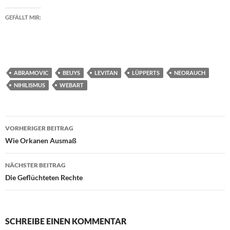
GEFÄLLT MIR:
ABRAMOVIC
BEUYS
LEVITAN
LÜPPERTS
NEORAUCH
NIHILISMUS
WEBART
Beitragsnavigation
VORHERIGER BEITRAG
Wie Orkanen Ausmaß
NÄCHSTER BEITRAG
Die Geflüchteten Rechte
SCHREIBE EINEN KOMMENTAR