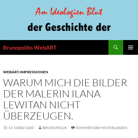
Zum
Inhalt
springen
Suchen
Brunopoliks WebART
PRIMÄR
MENÜ
WEBART-IMPRESSIONEN
WARUM MICH DIE BILDER
DER MALERIN ILANA
LEWITAN NICHT
ÜBERZEUGEN.
13. MÄRZ 2020
BRUNOPOLIK
KOMMENTAR HINTERLASSEN