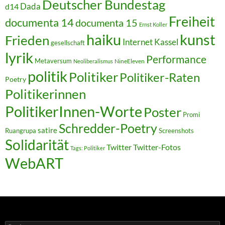
Deutscher Bundestag
Dada
d14
Freiheit
documenta 14
documenta 15
Ernst Koller
kunst
haiku
Frieden
Internet
Kassel
gesellschaft
lyrik
Performance
Metaversum
NineEleven
Neoliberalismus
politik
Politiker
Politiker-Raten
Poetry
Politikerinnen
PolitikerInnen-Worte
Poster
Promi
Schredder-Poetry
satire
Ruangrupa
Screenshots
Solidarität
Twitter
Twitter-Fotos
Tags: Politiker
WebART
Suchen