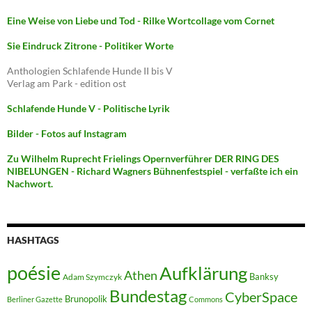
Eine Weise von Liebe und Tod - Rilke Wortcollage vom Cornet
Sie Eindruck Zitrone - Politiker Worte
Anthologien Schlafende Hunde II bis V
Verlag am Park - edition ost
Schlafende Hunde V - Politische Lyrik
Bilder - Fotos auf Instagram
Zu Wilhelm Ruprecht Frielings Opernverführer DER RING DES
NIBELUNGEN - Richard Wagners Bühnenfestspiel - verfaßte ich ein
Nachwort.
HASHTAGS
poésie
Aufklärung
Athen
Banksy
Adam Szymczyk
Bundestag
CyberSpace
Brunopolik
Berliner Gazette
Commons