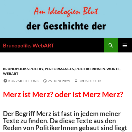
Zum
Inhalt
springen
Suchen
Brunopoliks WebART
PRIMÄR
MENÜ
BRUNOPOLIKS POETRY
,
PERFORMANCES
,
POLITIKERINNEN-WORTE
,
WEBART
KURZMITTEILUNG
25. JUNI 2025
BRUNOPOLIK
Merz ist Merz? oder Ist Merz Merz?
Der Begriff Merz ist fast in jedem meiner
Texte zu finden. Da diese Texte aus den
Reden von PolitikerInnen gebaut sind liegt