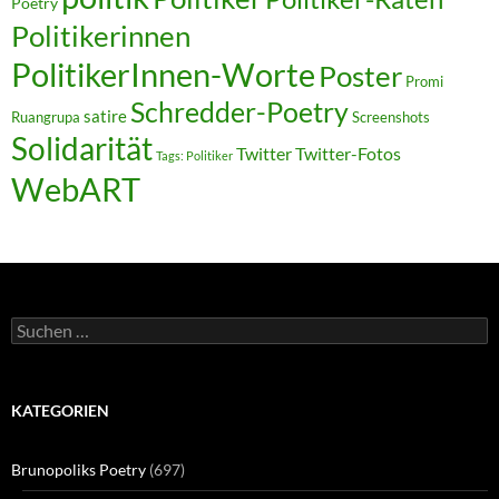
Poetry
Politikerinnen
PolitikerInnen-Worte
Poster
Promi
Schredder-Poetry
satire
Ruangrupa
Screenshots
Solidarität
Twitter
Twitter-Fotos
Tags: Politiker
WebART
Suchen
nach:
KATEGORIEN
Brunopoliks Poetry
(697)