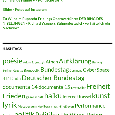
Schlafende Hunde V - Politische Lyrik
Bilder - Fotos auf Instagram
Zu Wilhelm Ruprecht Frielings Opernverführer DER RING DES
NIBELUNGEN - Richard Wagners Bühnenfestspiel - verfaßte ich ein
Nachwort.
HASHTAGS
poésie
Aufklärung
Athen
Banksy
Adam Szymczyk
Bundestag
CyberSpace
Brunopolik
Berliner Gazette
Commons
Deutscher Bundestag
Dada
d14
Freiheit
documenta 14
documenta 15
Ernst Koller
kunst
haiku
Frieden
Internet
Kassel
gesellschaft
lyrik
Performance
Metaversum
NineEleven
Neoliberalismus
politik
Politiker
Politiker-Raten