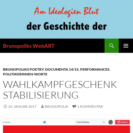
Zum
Inhalt
springen
Suchen
Brunopoliks WebART
PRIMÄR
MENÜ
BRUNOPOLIKS POETRY
,
DOCUMENTA 14/15
,
PERFORMANCES
,
POLITIKERINNEN-WORTE
WAHLKAMPFGESCHENK
STABILISIERUNG
10. JANUAR 2017
BRUNOPOLIK
1 KOMMENTAR