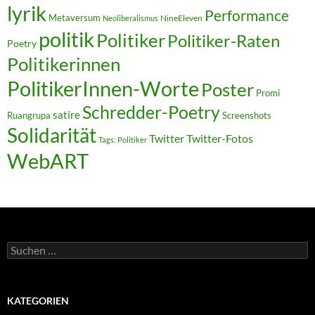
lyrik
Performance
Metaversum
NineEleven
Neoliberalismus
politik
Politiker
Politiker-Raten
Poetry
Politikerinnen
PolitikerInnen-Worte
Poster
Promi
Schredder-Poetry
satire
Ruangrupa
Screenshots
Solidarität
Twitter
Twitter-Fotos
Tags: Politiker
WebART
Suchen
nach:
KATEGORIEN