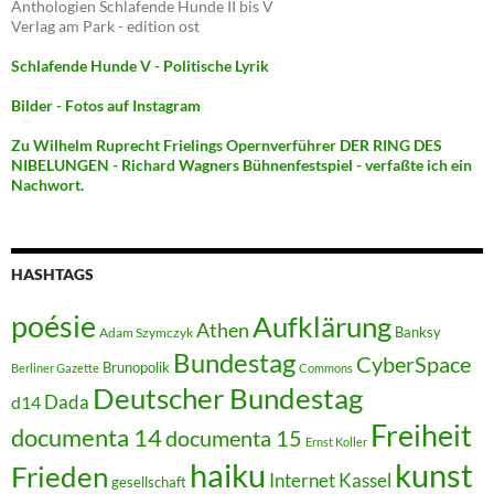
Anthologien Schlafende Hunde II bis V
Verlag am Park - edition ost
Schlafende Hunde V - Politische Lyrik
Bilder - Fotos auf Instagram
Zu Wilhelm Ruprecht Frielings Opernverführer DER RING DES
NIBELUNGEN - Richard Wagners Bühnenfestspiel - verfaßte ich ein
Nachwort.
HASHTAGS
poésie
Aufklärung
Athen
Banksy
Adam Szymczyk
Bundestag
CyberSpace
Brunopolik
Berliner Gazette
Commons
Deutscher Bundestag
Dada
d14
Freiheit
documenta 14
documenta 15
Ernst Koller
kunst
haiku
Frieden
Internet
Kassel
gesellschaft