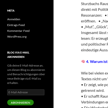
Sturzbachs Rausc
direkt mit Polit
META
Resonanzen: • 
Anmelden
eröffnen. • „Na
Eintrags-Feed
• „Mut“, „Glück“
Kommentar-Feed
Insgesamt lässt 
WordPress.org
lesen: Er erzeu
und politischer
eindeutige Auss
BLOG VIA E-MAIL
ABONNIEREN
4. Warum ist
Gib deine E-Mail-Adresse an,
um diesen Blog zu abonnieren
Wie bei vielen e
und Benachrichtigungen über
Textes nicht um 
neue Beiträge via E-Mail zu
erhalten.
• Er zeigt, wie p
getrennt wird.
E-
Mail-
• Er schafft Rau
Adresse
Verbindungen e
ABONNIEREN
• Die Wiederhol