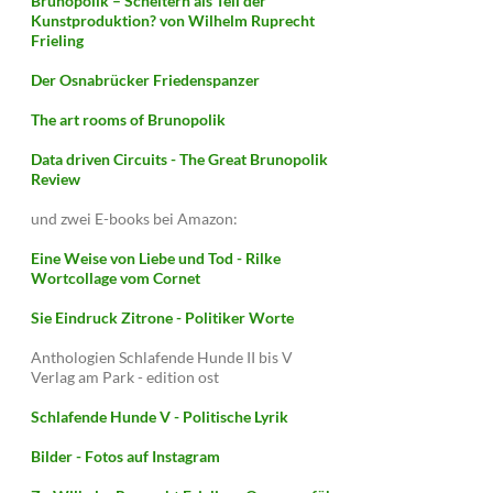
Brunopolik – Scheitern als Teil der
Kunstproduktion? von Wilhelm Ruprecht
Frieling
Der Osnabrücker Friedenspanzer
The art rooms of Brunopolik
Data driven Circuits - The Great Brunopolik
Review
und zwei E-books bei Amazon:
Eine Weise von Liebe und Tod - Rilke
Wortcollage vom Cornet
Sie Eindruck Zitrone - Politiker Worte
Anthologien Schlafende Hunde II bis V
Verlag am Park - edition ost
Schlafende Hunde V - Politische Lyrik
Bilder - Fotos auf Instagram