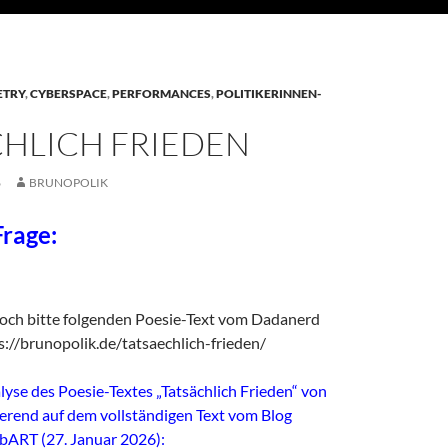
ETRY
,
CYBERSPACE
,
PERFORMANCES
,
POLITIKERINNEN-
CHLICH FRIEDEN
6
BRUNOPOLIK
rage:
doch bitte folgenden Poesie-Text vom Dadanerd
://brunopolik.de/tatsaechlich-frieden/
alyse des Poesie-Textes „Tatsächlich Frieden“ von
ierend auf dem vollständigen Text vom Blog
bART (27. Januar 2026):