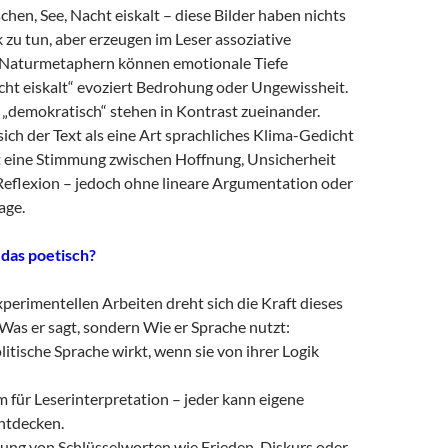
hen, See, Nacht eiskalt – diese Bilder haben nichts
ik zu tun, aber erzeugen im Leser assoziative
Naturmetaphern können emotionale Tiefe
cht eiskalt“ evoziert Bedrohung oder Ungewissheit.
, „demokratisch“ stehen in Kontrast zueinander.
sich der Text als eine Art sprachliches Klima-Gedicht
gt eine Stimmung zwischen Hoffnung, Unsicherheit
 Reflexion – jedoch ohne lineare Argumentation oder
age.
 das poetisch?
xperimentellen Arbeiten dreht sich die Kraft dieses
Was er sagt, sondern Wie er Sprache nutzt:
olitische Sprache wirkt, wenn sie von ihrer Logik
m für Leserinterpretation – jeder kann eigene
ntdecken.
ung von Schlüsselworten wie Frieden, Diskurs oder