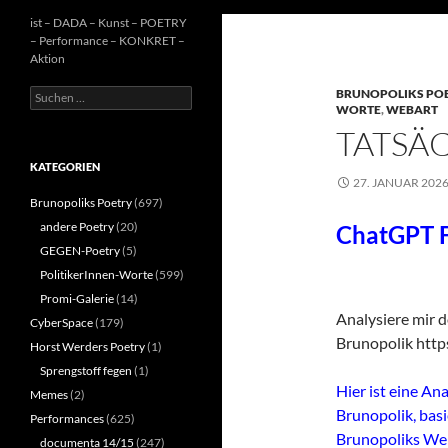
ist – DADA – Kunst – POETRY
– Performance – KONKRET –
Aktion
Suchen
BRUNOPOLIKS PO
WORTE
,
WEBART
nach:
TATSÄ
KATEGORIEN
27. JANUAR 202
Brunopoliks Poetry
(697)
andere Poetry
(20)
ChatGPT F
GEGEN-Poetry
(5)
PolitikerInnen-Worte
(599)
Promi-Galerie
(14)
Analysiere mir 
CyberSpace
(179)
Brunopolik https
Horst Werders Poetry
(1)
Sprengstoff fegen
(1)
Hier ist eine An
Memes
(2)
Brunopolik, bas
Performances
(625)
Brunopoliks We
documenta 14/15
(247)