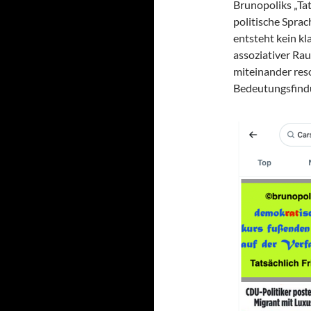
Brunopoliks „Tat
politische Sprac
entsteht kein kl
assoziativer Rau
miteinander res
Bedeutungsfind