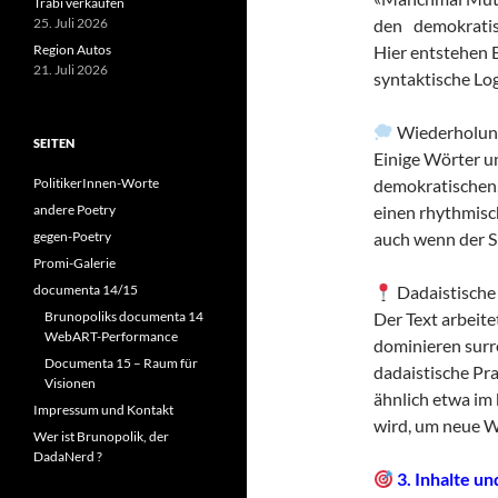
Trabi verkaufen
25. Juli 2026
den demokrati
Region Autos
Hier entstehen 
21. Juli 2026
syntaktische Log
Wiederholun
SEITEN
Einige Wörter un
PolitikerInnen-Worte
demokratischen,
andere Poetry
einen rhythmisc
gegen-Poetry
auch wenn der Si
Promi-Galerie
documenta 14/15
Dadaistische
Brunopoliks documenta 14
Der Text arbeite
WebART-Performance
dominieren surr
Documenta 15 – Raum für
dadaistische Pr
Visionen
ähnlich etwa im
Impressum und Kontakt
wird, um neue 
Wer ist Brunopolik, der
DadaNerd ?
3. Inhalte u