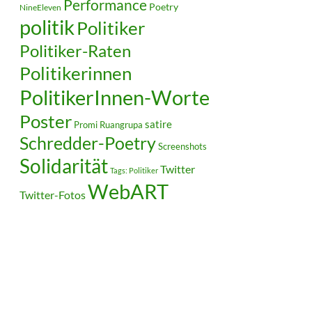
Performance
Poetry
NineEleven
politik
Politiker
Politiker-Raten
Politikerinnen
PolitikerInnen-Worte
Poster
satire
Ruangrupa
Promi
Schredder-Poetry
Screenshots
Solidarität
Twitter
Tags: Politiker
WebART
Twitter-Fotos