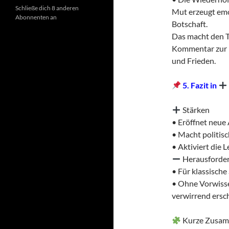
Schließe dich 8 anderen
Mut erzeugt emo
Abonnenten an
Botschaft.
Das macht den Te
Kommentar zur p
und Frieden.
5. Fazit in
Stärken
• Eröffnet neue 
• Macht politisc
• Aktiviert die 
Herausforde
• Für klassisch
• Ohne Vorwiss
verwirrend ersc
Kurze Zusam