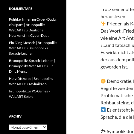
Trotz seiner off
KOMMENTARE
herauslesen:
PolitikerInnen im Cyber-Dada:
Frieden als 
ein Spaß! | Brunopoliks
WebART
zu
Deutsche
Das Wort „Friede
Netzkunst im Cyber-Dada
wie eine Art An
Ein Ding Mensch | Brunopoliks
«…und tatsächli
WebART
zu
Brunopoliks
Es wirkt nicht a
Sprach-Leichen
der aus dem poli
Brunopoliks Sprach-Leichen |
Brunopoliks WebART
zu
Ein
geworden ist.
Ding Mensch
Herz Diskurse | Brunopoliks
Demokratie, 
WebART
zu
Asylmikado
Begriffe wie de
brunopolik
zu
PC-Games –
Problematische 
WebART Spiele
Rohbausteine, d
Es entsteht k
Sprache, die die
ARCHIV
Archiv
🏞 Symbolik dur