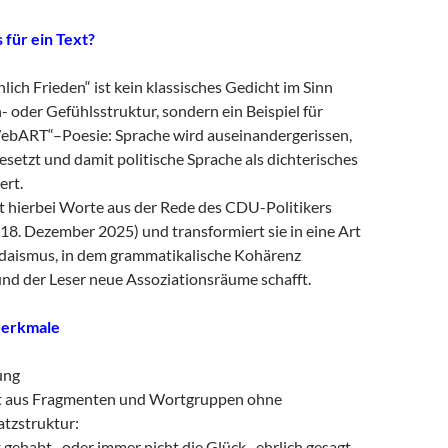
s für ein Text?
hlich Frieden“ ist kein klassisches Gedicht im Sinn
n- oder Gefühlsstruktur, sondern ein Beispiel für
ebART“–Poesie: Sprache wird auseinandergerissen,
etzt und damit politische Sprache als dichterisches
ert.
t hierbei Worte aus der Rede des CDU-Politikers
18. Dezember 2025) und transformiert sie in eine Art
daismus, in dem grammatikalische Kohärenz
und der Leser neue Assoziationsräume schafft.
Merkmale
ung
ht aus Fragmenten und Wortgruppen ohne
tzstruktur:
gehabt oder immer nicht die Glück ehrlich gesagt