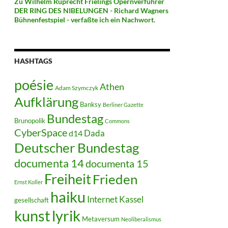
Zu Wilhelm Ruprecht Frielings Opernverführer
DER RING DES NIBELUNGEN - Richard Wagners
Bühnenfestspiel - verfaßte ich ein Nachwort.
HASHTAGS
poésie
Athen
Adam Szymczyk
Aufklärung
Banksy
Berliner Gazette
Bundestag
Brunopolik
Commons
CyberSpace
Dada
d14
Deutscher Bundestag
documenta 14
documenta 15
Freiheit
Frieden
Ernst Koller
haiku
Internet
Kassel
gesellschaft
kunst
lyrik
Metaversum
Neoliberalismus