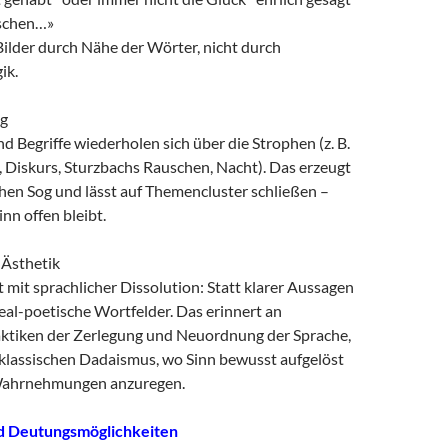
schen…»
Bilder durch Nähe der Wörter, nicht durch
ik.
g
d Begriffe wiederholen sich über die Strophen (z. B.
 Diskurs, Sturzbachs Rauschen, Nacht). Das erzeugt
hen Sog und lässt auf Themencluster schließen –
nn offen bleibt.
 Ästhetik
t mit sprachlicher Dissolution: Statt klarer Aussagen
eal-poetische Wortfelder. Das erinnert an
aktiken der Zerlegung und Neuordnung der Sprache,
 klassischen Dadaismus, wo Sinn bewusst aufgelöst
Wahrnehmungen anzuregen.
nd Deutungsmöglichkeiten