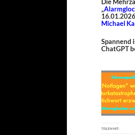
Die Mehrza
„
Alarmgloc
16.01.202
Michael K
Spannend i
ChatGPT bei
TEILEN MIT: