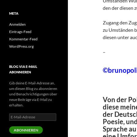
Umständen Wür
den der diesen z
META
Zugang den Zug
Anmelden
zu Umständen 
Eintrags-Feed
diesen unter au
Kommentar-Feed
WordPress.org
–
BLOG VIA E-MAIL
©brunopol
ABONNIEREN
Gib deine E-Mail-Adresse an,
um diesen Blog zu abonnieren
und Benachrichtigungen über
Von der Pol
neue Beiträge via E-Mail zu
erhalten.
diese mein
der Deutsc
E-
Poesie, und
Mail-
Adresse
Sprache auß
ABONNIEREN
eine Umfor