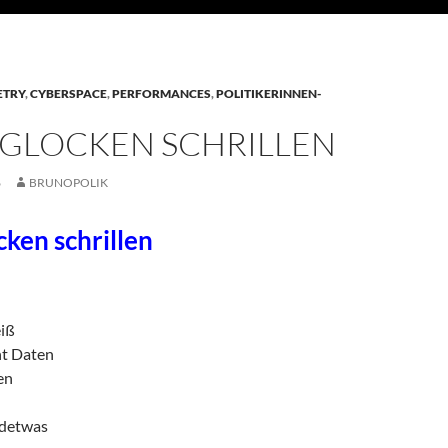
ETRY
,
CYBERSPACE
,
PERFORMANCES
,
POLITIKERINNEN-
GLOCKEN SCHRILLEN
6
BRUNOPOLIK
ken schrillen
eiß
nt Daten
en
detwas