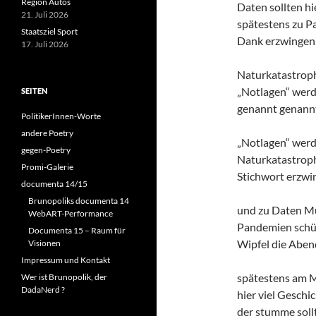
Region Autos
Daten sollten hi
21. Juli 2026
spätestens zu 
Staatsziel Sport
Dank erzwingen
17. Juli 2026
Naturkatastrop
„Notlagen“ wer
SEITEN
genannt genann
PolitikerInnen-Worte
andere Poetry
„Notlagen“ wer
gegen-Poetry
Naturkatastrop
Promi-Galerie
Stichwort erzwi
documenta 14/15
Brunopoliks documenta 14
und zu Daten M
WebART-Performance
Pandemien schüt
Documenta 15 – Raum für
Wipfel die Aben
Visionen
Impressum und Kontakt
spätestens am 
Wer ist Brunopolik, der
DadaNerd ?
hier viel Geschi
der stumme soll