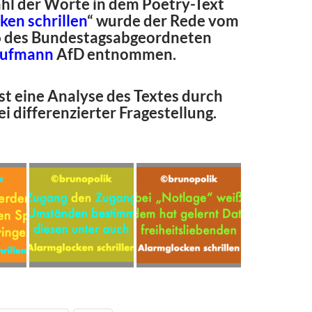
hl der Worte in dem Poetry-Text
ken schrillen
“ wurde der Rede vom
6 des Bundestagsabgeordneten
aufmann
AfD entnommen.
st eine Analyse des Textes durch
 differenzierter Fragestellung.