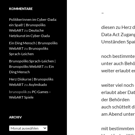
KOMMENTARE
–
PolitikerInnen im Cyber-Dada:
ein Spaß! | Brunopoliks
diesen zu Herz d
WebART
zu
Deutsche
Data Act Zugan
Netzkunst im Cyber-Dada
Umständen Spa
Ein Ding Mensch | Brunopoliks
WebART
zu
Brunopoliks
Sprach-Leichen
noch bestimmt
Brunopoliks Sprach-Leichen |
unter auch Behö
Brunopoliks WebART
zu
Ein
weiter erlaubt e
Ding Mensch
Herz Diskurse | Brunopoliks
weiter viel noch 
WebART
zu
Asylmikado
erlaubt aber Dat
brunopolik
zu
PC-Games –
WebART Spiele
der Behörden
auch schüttelt d
am Abend unter
ARCHIV
Archiv
mit bestimmten 