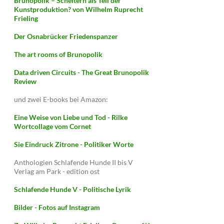
Brunopolik – Scheitern als Teil der
Kunstproduktion? von Wilhelm Ruprecht
Frieling
Der Osnabrücker Friedenspanzer
The art rooms of Brunopolik
Data driven Circuits - The Great Brunopolik
Review
und zwei E-books bei Amazon:
Eine Weise von Liebe und Tod - Rilke
Wortcollage vom Cornet
Sie Eindruck Zitrone - Politiker Worte
Anthologien Schlafende Hunde II bis V
Verlag am Park - edition ost
Schlafende Hunde V - Politische Lyrik
Bilder - Fotos auf Instagram