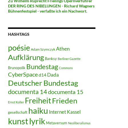
Zu Wilhelm Ruprecht Frielings Opernverführer
DER RING DES NIBELUNGEN - Richard Wagners
Bühnenfestspiel - verfaßte ich ein Nachwort.
HASHTAGS
poésie
Athen
Adam Szymczyk
Aufklärung
Banksy
Berliner Gazette
Bundestag
Brunopolik
Commons
CyberSpace
Dada
d14
Deutscher Bundestag
documenta 14
documenta 15
Freiheit
Frieden
Ernst Koller
haiku
Internet
Kassel
gesellschaft
kunst
lyrik
Metaversum
Neoliberalismus