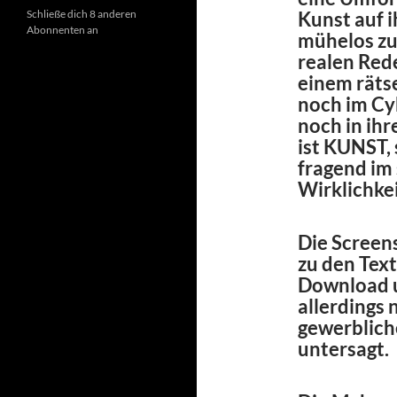
Schließe dich 8 anderen
Kunst auf 
Abonnenten an
mühelos zu
realen Rede
einem räts
noch im Cy
noch in ihr
ist KUNST,
fragend im
Wirklichkei
Die Screen
zu den Text
Download u
allerdings
gewerblich
untersagt.