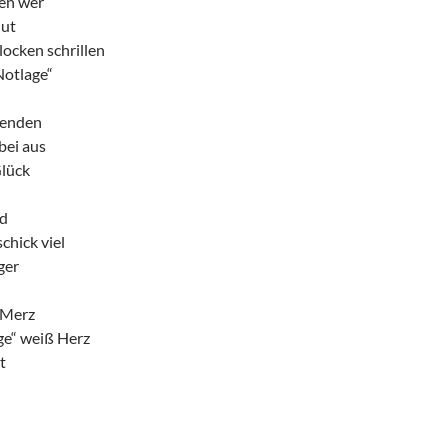
ren wer
ut
locken schrillen
Notlage“
benden
bei aus
Glück
d
chick viel
ger
 Merz
ge“ weiß Herz
t