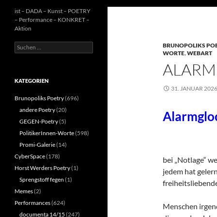
ist – DADA – Kunst – POETRY
– Performance – KONKRET –
Aktion
Suchen
BRUNOPOLIKS PO
WORTE
,
WEBART
nach:
ALARM
KATEGORIEN
31. JANUAR 202
Brunopoliks Poetry
(696)
andere Poetry
(20)
Alarmgloc
GEGEN-Poetry
(5)
PolitikerInnen-Worte
(598)
Promi-Galerie
(14)
CyberSpace
(178)
bei „Notlage“ w
Horst Werders Poetry
(1)
jedem hat geler
Sprengstoff fegen
(1)
freiheitsliebend
Memes
(2)
Performances
(624)
Menschen irgen
documenta 14/15
(247)