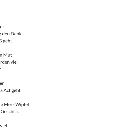
er
g den Dank
ß geht
en Mut
rden viel
r
er
a Act geht
ie Merz Wipfel
 Geschick
viel