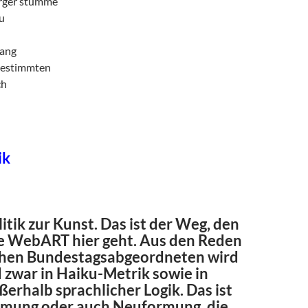
ger stumme
u
ang
bestimmten
ch
ik
itik zur Kunst. Das ist der Weg, den
e WebART hier geht. Aus den Reden
hen Bundestagsabgeordneten wird
 zwar in Haiku-Metrik sowie in
erhalb sprachlicher Logik. Das ist
mung oder auch Neuformung, die