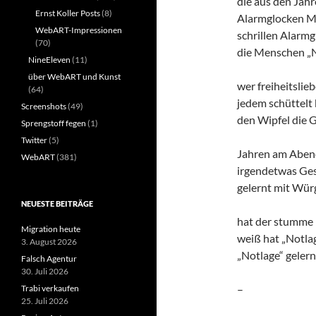
die aus den Jah
Ernst Koller Posts
(8)
Alarmglocken M
WebART-Impressionen
schrillen Alarmg
(70)
die Menschen „
NineEleven
(11)
über WebART und Kunst
wer freiheitslie
(64)
jedem schüttelt 
Screenshots
(49)
den Wipfel die 
Sprengstoff fegen
(1)
Twitter
(5)
Jahren am Aben
WebART
(381)
irgendetwas Ges
gelernt mit Wür
NEUESTE BEITRÄGE
hat der stumme
Migration heute
weiß hat „Notla
3. August 2026
„Notlage“ gelern
Falsch Agentur
30. Juli 2026
–
Trabi verkaufen
25. Juli 2026