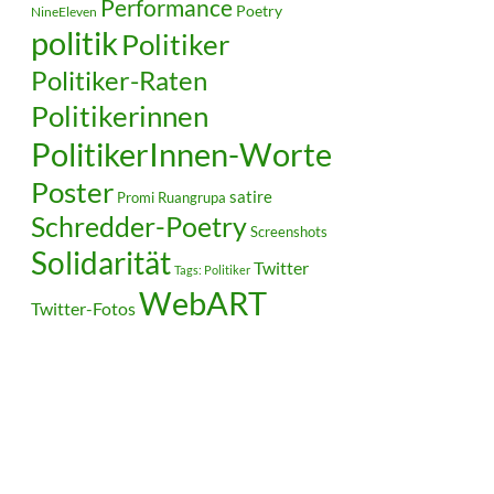
Performance
Poetry
NineEleven
politik
Politiker
Politiker-Raten
Politikerinnen
PolitikerInnen-Worte
Poster
satire
Ruangrupa
Promi
Schredder-Poetry
Screenshots
Solidarität
Twitter
Tags: Politiker
WebART
Twitter-Fotos