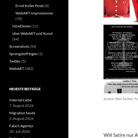
Ernst Koller Posts
(8)
WebART-Impressionen
(70)
NineEleven
(11)
über WebART und Kunst
(64)
Screenshots
(50)
Sprengstoff fegen
(1)
Twitter
(5)
WebART
(382)
NEUESTE BEITRÄGE
Screen-Shot Twitter-F
Internet Liebe
7. August 2026
Migration heute
3. August 2026
Falsch Agentur
30. Juli 2026
Will Satire nur