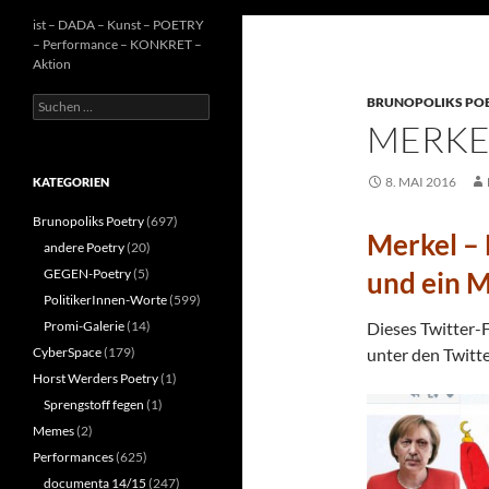
ist – DADA – Kunst – POETRY
– Performance – KONKRET –
Aktion
Suchen
BRUNOPOLIKS PO
nach:
MERKEL
8. MAI 2016
KATEGORIEN
Brunopoliks Poetry
(697)
Merkel – 
andere Poetry
(20)
GEGEN-Poetry
(5)
und ein 
PolitikerInnen-Worte
(599)
Promi-Galerie
(14)
Dieses Twitter-
CyberSpace
(179)
unter den Twitt
Horst Werders Poetry
(1)
Sprengstoff fegen
(1)
Memes
(2)
Performances
(625)
documenta 14/15
(247)