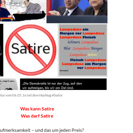
otos vom 06.05.16 mit dem Hashtag #Satire
Was kann Satire
Was darf Satire
 Aufmerksamkeit – und das um jeden Preis?