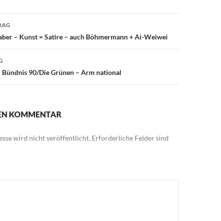
avigation
RAG
– aber – Kunst = Satire – auch Böhmermann + Ai-Weiwei
G
– Bündnis 90/Die Grünen – Arm national
NEN KOMMENTAR
sse wird nicht veröffentlicht.
Erforderliche Felder sind