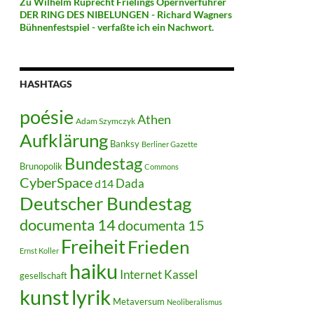
Zu Wilhelm Ruprecht Frielings Opernverführer
DER RING DES NIBELUNGEN - Richard Wagners
Bühnenfestspiel - verfaßte ich ein Nachwort.
HASHTAGS
poésie
Athen
Adam Szymczyk
Aufklärung
Banksy
Berliner Gazette
Bundestag
Brunopolik
Commons
CyberSpace
Dada
d14
Deutscher Bundestag
documenta 14
documenta 15
Freiheit
Frieden
Ernst Koller
haiku
Internet
Kassel
gesellschaft
kunst
lyrik
Metaversum
Neoliberalismus