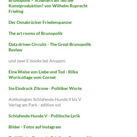
Brunopolik – Scheitern als Teil der
Kunstproduktion? von Wilhelm Ruprecht
Frieling
Der Osnabrücker Friedenspanzer
The art rooms of Brunopolik
Data driven Circuits - The Great Brunopolik
Review
und zwei E-books bei Amazon:
Eine Weise von Liebe und Tod - Rilke
Wortcollage vom Cornet
Sie Eindruck Zitrone - Politiker Worte
Anthologien Schlafende Hunde II bis V
Verlag am Park - edition ost
Schlafende Hunde V - Politische Lyrik
Bilder - Fotos auf Instagram