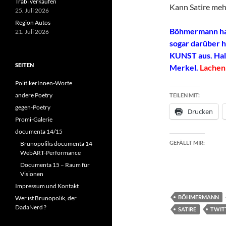
Trabi verkaufen
Kann Satire meh
25. Juli 2026
Region Autos
Böhmermann hat
21. Juli 2026
sogar darüber hi
KUNST aus. Hall
SEITEN
Merkel.
Lachen
PolitikerInnen-Worte
andere Poetry
TEILEN MIT:
gegen-Poetry
Drucken
Promi-Galerie
documenta 14/15
GEFÄLLT MIR:
Brunopoliks documenta 14
WebART-Performance
Documenta 15 – Raum für
Visionen
Impressum und Kontakt
BÖHMERMANN
Wer ist Brunopolik, der
DadaNerd ?
SATIRE
TWIT