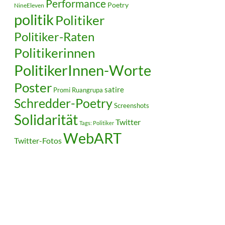
Performance
Poetry
NineEleven
politik
Politiker
Politiker-Raten
Politikerinnen
PolitikerInnen-Worte
Poster
satire
Ruangrupa
Promi
Schredder-Poetry
Screenshots
Solidarität
Twitter
Tags: Politiker
WebART
Twitter-Fotos