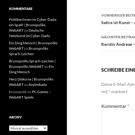
KOMMENTARE
Beitragsn
VORHERIGER BEIT
PolitikerInnen im Cyber-Dada:
Satire ist Kunst 
ein Spaß! | Brunopoliks
WebART
zu
Deutsche
Netzkunst im Cyber-Dada
NÄCHSTER BEITRA
Ein Ding Mensch | Brunopoliks
Kerstin Andreae 
WebART
zu
Brunopoliks
Sprach-Leichen
Brunopoliks Sprach-Leichen |
Brunopoliks WebART
zu
Ein
SCHREIBE EI
Ding Mensch
Herz Diskurse | Brunopoliks
Deine E-Mail-Adre
WebART
zu
Asylmikado
mit
*
markiert
brunopolik
zu
PC-Games –
WebART Spiele
Kommentar
*
ARCHIV
Archiv