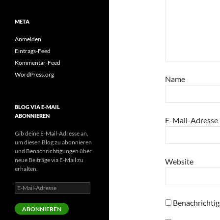
META
Anmelden
Eintrags-Feed
Kommentar-Feed
WordPress.org
Name
BLOG VIA E-MAIL
ABONNIEREN
E-Mail-Adresse
Gib deine E-Mail-Adresse an,
um diesen Blog zu abonnieren
und Benachrichtigungen über
neue Beiträge via E-Mail zu
Website
erhalten.
E-
Mail-
Benachrichtig
Adresse
ABONNIEREN