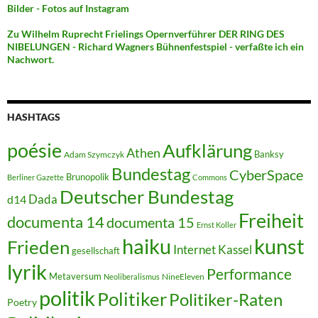
Bilder - Fotos auf Instagram
Zu Wilhelm Ruprecht Frielings Opernverführer DER RING DES
NIBELUNGEN - Richard Wagners Bühnenfestspiel - verfaßte ich ein
Nachwort.
HASHTAGS
poésie
Aufklärung
Athen
Banksy
Adam Szymczyk
Bundestag
CyberSpace
Brunopolik
Berliner Gazette
Commons
Deutscher Bundestag
Dada
d14
Freiheit
documenta 14
documenta 15
Ernst Koller
kunst
haiku
Frieden
Internet
Kassel
gesellschaft
lyrik
Performance
Metaversum
NineEleven
Neoliberalismus
politik
Politiker
Politiker-Raten
Poetry