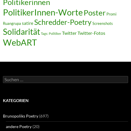
Politikerinnen
PolitikerInnen-Worte
Poster
Promi
Schredder-Poetry
satire
Ruangrupa
Screenshots
Solidarität
Twitter
Twitter-Fotos
Tags: Politiker
WebART
Suchen
nach:
KATEGORIEN
Brunopoliks Poetry
(697)
andere Poetry
(20)