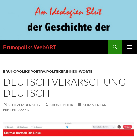
Zum
Inhalt
springen
Suchen
Brunopoliks WebART
PRIMÄR
MENÜ
BRUNOPOLIKS POETRY
,
POLITIKERINNEN-WORTE
DEUTSCH VERARSCHUNG
DEUTSCH
2. DEZEMBER 2017
BRUNOPOLIK
KOMMENTAR
HINTERLASSEN