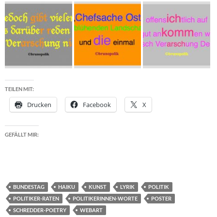
TEILEN MIT:
Drucken
Facebook
X
GEFÄLLT MIR:
BUNDESTAG
HAIKU
KUNST
LYRIK
POLITIK
POLITIKER-RATEN
POLITIKERINNEN-WORTE
POSTER
SCHREDDER-POETRY
WEBART