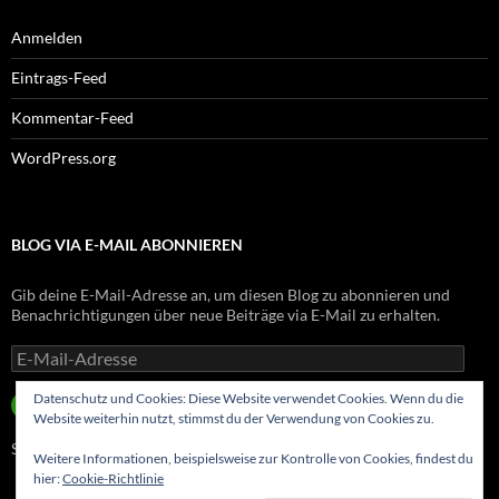
Anmelden
Eintrags-Feed
Kommentar-Feed
WordPress.org
BLOG VIA E-MAIL ABONNIEREN
Gib deine E-Mail-Adresse an, um diesen Blog zu abonnieren und
Benachrichtigungen über neue Beiträge via E-Mail zu erhalten.
E-
Mail-
Adresse
Datenschutz und Cookies: Diese Website verwendet Cookies. Wenn du die
ABONNIEREN
Website weiterhin nutzt, stimmst du der Verwendung von Cookies zu.
Schließe dich 8 anderen Abonnenten an
Weitere Informationen, beispielsweise zur Kontrolle von Cookies, findest du
hier:
Cookie-Richtlinie