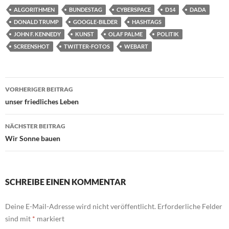
ALGORITHMEN
BUNDESTAG
CYBERSPACE
D14
DADA
DONALD TRUMP
GOOGLE-BILDER
HASHTAGS
JOHN F. KENNEDY
KUNST
OLAF PALME
POLITIK
SCREENSHOT
TWITTER-FOTOS
WEBART
Beitragsnavigation
VORHERIGER BEITRAG
unser friedliches Leben
NÄCHSTER BEITRAG
Wir Sonne bauen
SCHREIBE EINEN KOMMENTAR
Deine E-Mail-Adresse wird nicht veröffentlicht.
Erforderliche Felder
sind mit
*
markiert