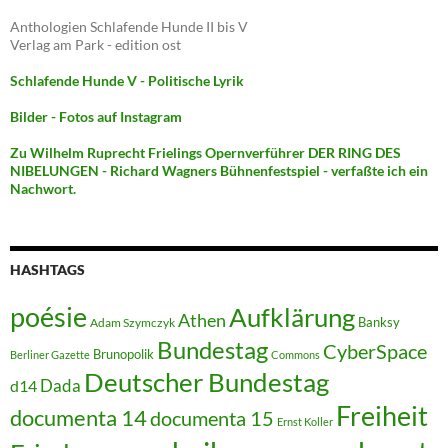
Anthologien Schlafende Hunde II bis V
Verlag am Park - edition ost
Schlafende Hunde V - Politische Lyrik
Bilder - Fotos auf Instagram
Zu Wilhelm Ruprecht Frielings Opernverführer DER RING DES
NIBELUNGEN - Richard Wagners Bühnenfestspiel - verfaßte ich ein
Nachwort.
HASHTAGS
poésie
Aufklärung
Athen
Banksy
Adam Szymczyk
Bundestag
CyberSpace
Brunopolik
Berliner Gazette
Commons
Deutscher Bundestag
Dada
d14
Freiheit
documenta 14
documenta 15
Ernst Koller