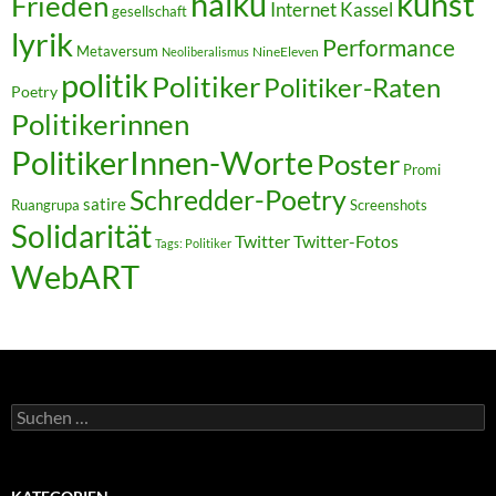
kunst
haiku
Frieden
Internet
Kassel
gesellschaft
lyrik
Performance
Metaversum
NineEleven
Neoliberalismus
politik
Politiker
Politiker-Raten
Poetry
Politikerinnen
PolitikerInnen-Worte
Poster
Promi
Schredder-Poetry
satire
Ruangrupa
Screenshots
Solidarität
Twitter
Twitter-Fotos
Tags: Politiker
WebART
Suchen
nach: