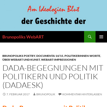
Zum
Inhalt
springen
Suchen
Brunopoliks WebART
PRIMÄR
MENÜ
BRUNOPOLIKS POETRY
,
DOCUMENTA 14/15
,
POLITIKERINNEN-WORTE
,
ÜBER WEBART UND KUNST
,
WEBART-IMPRESSIONEN
DADA-BEGEGNUNGEN MIT
POLITIKERN UND POLITIK
(DADAESK)
7. FEBRUAR 2017
BRUNOPOLIK
KOMMENTAR HINTERLASSEN