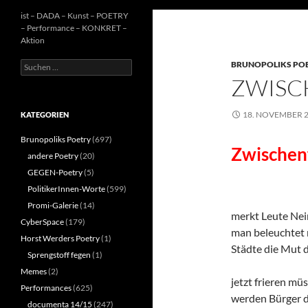
ist – DADA – Kunst – POETRY
– Performance – KONKRET –
Aktion
Suchen
BRUNOPOLIKS PO
nach:
ZWISC
18. NOVEMBER 
KATEGORIEN
Brunopoliks Poetry
(697)
Zwischen
andere Poetry
(20)
GEGEN-Poetry
(5)
PolitikerInnen-Worte
(599)
Promi-Galerie
(14)
merkt Leute Nei
CyberSpace
(179)
man beleuchtet 
Horst Werders Poetry
(1)
Städte die Mut 
Sprengstoff fegen
(1)
Memes
(2)
jetzt frieren mü
Performances
(625)
werden Bürger d
documenta 14/15
(247)