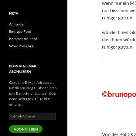
wenn nur ein M
nur bisschen wei
META
ruhiger guttun
Anmelden
Eintrags-Feed
würde Ihnen Gl
Kommentar-Feed
das Ihnen würde
WordPress.org
ruhiger guttun
–
BLOG VIA E-MAIL
ABONNIEREN
Gib deine E-Mail-Adresse an,
um diesen Blog zu abonnieren
©brunopo
und Benachrichtigungen über
neue Beiträge via E-Mail zu
erhalten.
E-
Mail-
Adresse
ABONNIEREN
Von der Politik