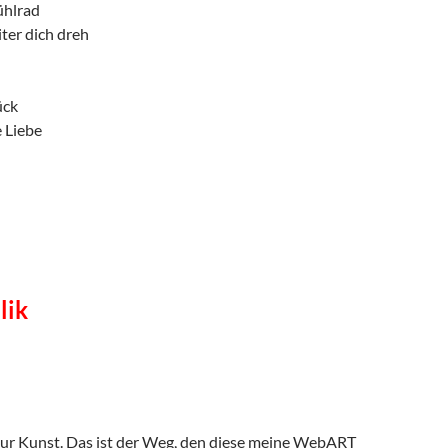
ühlrad
ter dich dreh
ück
 Liebe
lik
 zur Kunst. Das ist der Weg, den diese meine WebART