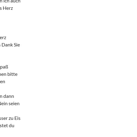
n ich auch
rs Herz
erz
 Dank Sie
Spaß
hen bitte
ien
en dann
ein seien
ser zu Eis
astet du