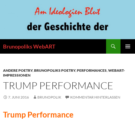
Zum
Inhalt
springen
Suchen
Brunopoliks WebART
PRIMÄR
MENÜ
ANDERE POETRY
,
BRUNOPOLIKS POETRY
,
PERFORMANCES
,
WEBART-
IMPRESSIONEN
TRUMP PERFORMANCE
7. JUNI 2016
BRUNOPOLIK
KOMMENTAR HINTERLASSEN
Trump Performance