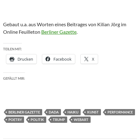
Gebaut u.a. aus Worten eines Beitrages von Kilian Jörg im
Online Feuilleton
Berliner Gazette
.
TEILEN MIT:
Drucken
Facebook
X
GEFÄLLT MIR:
BERLINER GAZETTE
DADA
HAIKU
KUNST
PERFORMANCE
POETRY
POLITIK
TRUMP
WEBART