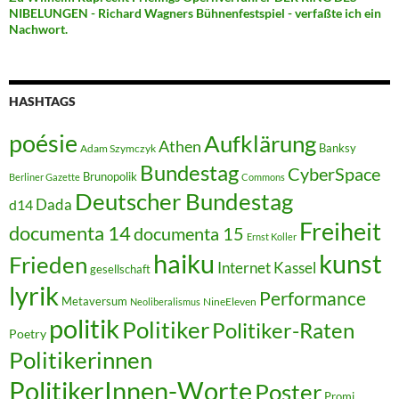
NIBELUNGEN - Richard Wagners Bühnenfestspiel - verfaßte ich ein
Nachwort.
HASHTAGS
poésie
Aufklärung
Athen
Banksy
Adam Szymczyk
Bundestag
CyberSpace
Brunopolik
Berliner Gazette
Commons
Deutscher Bundestag
Dada
d14
Freiheit
documenta 14
documenta 15
Ernst Koller
kunst
haiku
Frieden
Internet
Kassel
gesellschaft
lyrik
Performance
Metaversum
NineEleven
Neoliberalismus
politik
Politiker
Politiker-Raten
Poetry
Politikerinnen
PolitikerInnen-Worte
Poster
Promi