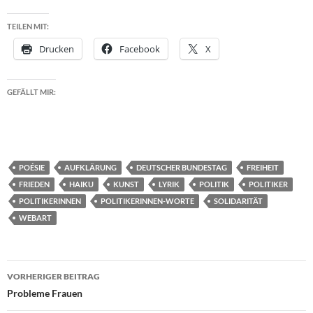
TEILEN MIT:
Drucken
Facebook
X
GEFÄLLT MIR:
POÉSIE
AUFKLÄRUNG
DEUTSCHER BUNDESTAG
FREIHEIT
FRIEDEN
HAIKU
KUNST
LYRIK
POLITIK
POLITIKER
POLITIKERINNEN
POLITIKERINNEN-WORTE
SOLIDARITÄT
WEBART
Beitragsnavigation
VORHERIGER BEITRAG
Probleme Frauen