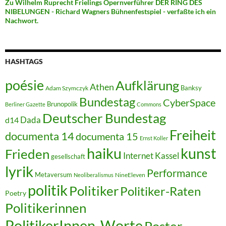
Zu Wilhelm Ruprecht Frielings Opernverführer DER RING DES
NIBELUNGEN - Richard Wagners Bühnenfestspiel - verfaßte ich ein
Nachwort.
HASHTAGS
poésie
Aufklärung
Athen
Banksy
Adam Szymczyk
Bundestag
CyberSpace
Brunopolik
Berliner Gazette
Commons
Deutscher Bundestag
Dada
d14
Freiheit
documenta 14
documenta 15
Ernst Koller
kunst
haiku
Frieden
Internet
Kassel
gesellschaft
lyrik
Performance
Metaversum
NineEleven
Neoliberalismus
politik
Politiker
Politiker-Raten
Poetry
Politikerinnen
PolitikerInnen-Worte