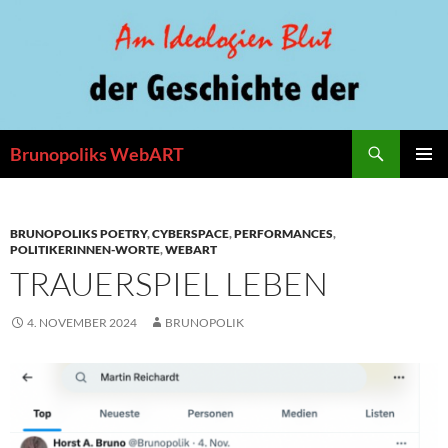
Zum
Inhalt
springen
Suchen
Brunopoliks WebART
PRIMÄR
MENÜ
BRUNOPOLIKS POETRY
,
CYBERSPACE
,
PERFORMANCES
,
POLITIKERINNEN-WORTE
,
WEBART
TRAUERSPIEL LEBEN
4. NOVEMBER 2024
BRUNOPOLIK