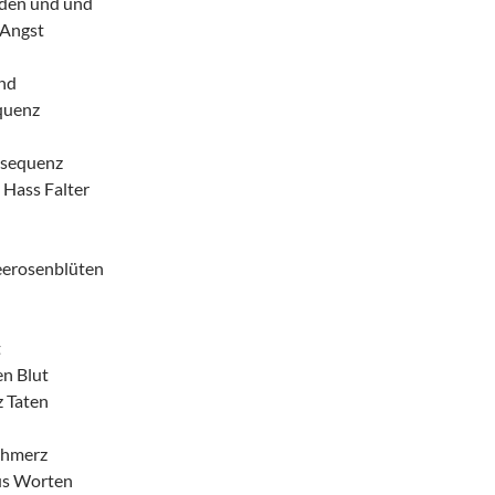
den und und
 Angst
ind
quenz
nsequenz
 Hass Falter
eerosenblüten
t
en Blut
 Taten
chmerz
us Worten