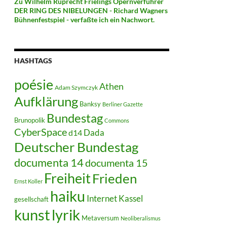
Zu Wilhelm Ruprecht Frielings Opernverführer
DER RING DES NIBELUNGEN - Richard Wagners
Bühnenfestspiel - verfaßte ich ein Nachwort.
HASHTAGS
poésie
Athen
Adam Szymczyk
Aufklärung
Banksy
Berliner Gazette
Bundestag
Brunopolik
Commons
CyberSpace
Dada
d14
Deutscher Bundestag
documenta 14
documenta 15
Freiheit
Frieden
Ernst Koller
haiku
Internet
Kassel
gesellschaft
kunst
lyrik
Metaversum
Neoliberalismus