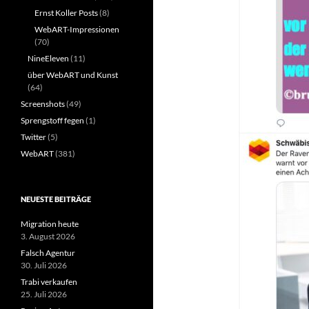
Ernst Koller Posts
(8)
WebART-Impressionen
(70)
NineEleven
(11)
über WebART und Kunst
(64)
Screenshots
(49)
Sprengstoff fegen
(1)
Twitter
(5)
WebART
(381)
NEUESTE BEITRÄGE
Migration heute
3. August 2026
Falsch Agentur
30. Juli 2026
Trabi verkaufen
25. Juli 2026