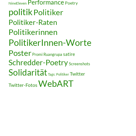
Performance
Poetry
NineEleven
politik
Politiker
Politiker-Raten
Politikerinnen
PolitikerInnen-Worte
Poster
satire
Ruangrupa
Promi
Schredder-Poetry
Screenshots
Solidarität
Twitter
Tags: Politiker
WebART
Twitter-Fotos