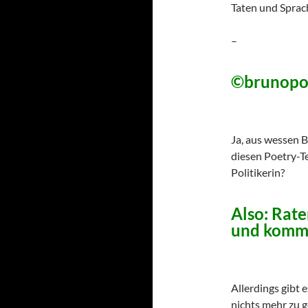
Taten und Sprac
–
©brunopo
Ja, aus wessen 
diesen Poetry-Te
Politikerin?
Also: Rate
und komme
Allerdings gibt
nichts mehr zu 