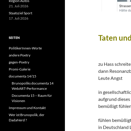
Region Autos
21. Juli 2026
Staatsziel Sport
17. Juli 2026
Taten un
SEITEN
PolitikerInnen-Worte
andere Poetry
gegen-Poetry
zu Hass schreite
Promi-Galerie
dann Resonanzb
documenta 14/15
Leute Angst
Brunopoliks documenta 14
WebART-Performance
in gesellschaftli
Documenta 15 – Raum für
aufgrund dieses
Visionen
bemüßigt fühle
Impressum und Kontakt
Wer ist Brunopolik, der
fühlen bemüßig
DadaNerd ?
in Deutschland 