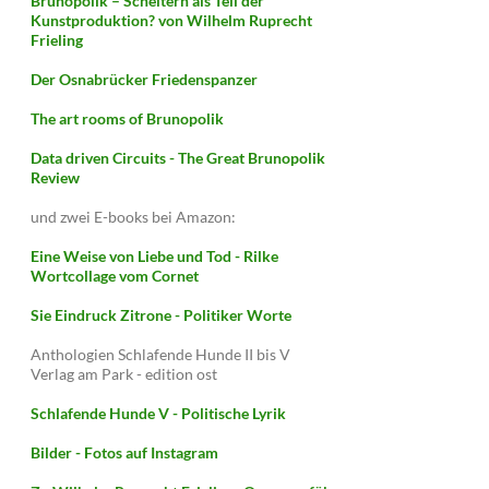
Brunopolik – Scheitern als Teil der
Kunstproduktion? von Wilhelm Ruprecht
Frieling
Der Osnabrücker Friedenspanzer
The art rooms of Brunopolik
Data driven Circuits - The Great Brunopolik
Review
und zwei E-books bei Amazon:
Eine Weise von Liebe und Tod - Rilke
Wortcollage vom Cornet
Sie Eindruck Zitrone - Politiker Worte
Anthologien Schlafende Hunde II bis V
Verlag am Park - edition ost
Schlafende Hunde V - Politische Lyrik
Bilder - Fotos auf Instagram