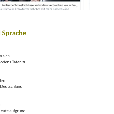
d Sprache
n sich
odens Taten zu
chen
 Deutschland
n
t
Leute aufgrund