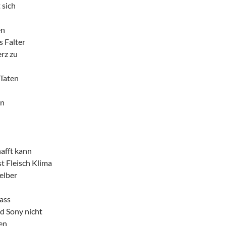
 sich
en
 Falter
rz zu
Taten
en
afft kann
st Fleisch Klima
elber
ass
d Sony nicht
en