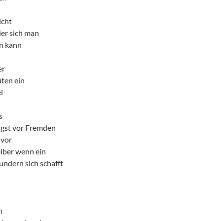
icht
ier sich man
n kann
er
ten ein
i
s
ngst vor Fremden
 vor
lber wenn ein
undern sich schafft
n