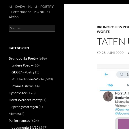
ist – DADA – Kunst – POETRY
– Performance – KONKRET –
Aktion
Suchen
BRUNOPOLIKS PO
WORTE
nach:
TATEN
KATEGORIEN
28. JUNI 2020
Brunopoliks Poetry
(696)
andere Poetry
(20)
GEGEN-Poetry
(5)
PolitikerInnen-Worte
(598)
Promi-Galerie
(14)
CyberSpace
(178)
Horst Werders Poetry
(1)
Sprengstoff fegen
(1)
Memes
(2)
Performances
(624)
documenta 14/15
(247)