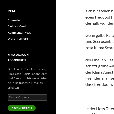
sich hinstellen n
META
eben treudoof h
Anmelden
deshalb wunder
Eintrags-Feed
Kommentar-Feed
wenn gelbe Falt
WordPress.org
und Seerosenblü
rosa Klima Schre
BLOG VIA E-MAIL
der Libellen Has
ABONNIEREN
schafft grüne A
Gib deine E-Mail-Adresse an,
der Klima Angst
um diesen Blog zu abonnieren
Fremden man se
und Benachrichtigungen über
neue Beiträge via E-Mail zu
dass treudoof w
erhalten.
–
E-
Mail-
Adresse
leider Hass Tate
ABONNIEREN