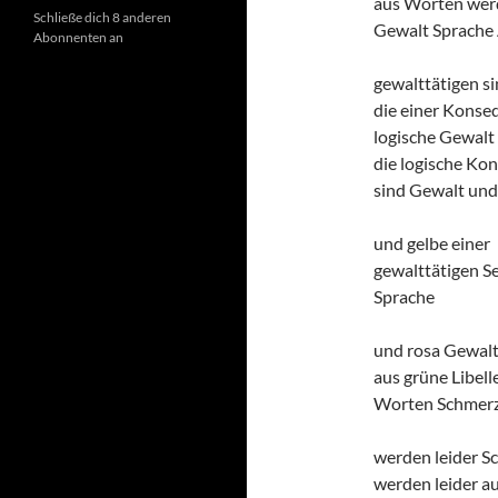
aus Worten wer
Schließe dich 8 anderen
Gewalt Sprache
Abonnenten an
gewalttätigen s
die einer Konse
logische Gewalt
die logische Ko
sind Gewalt und
und gelbe einer
gewalttätigen S
Sprache
und rosa Gewal
aus grüne Libell
Worten Schmerz
werden leider S
werden leider a