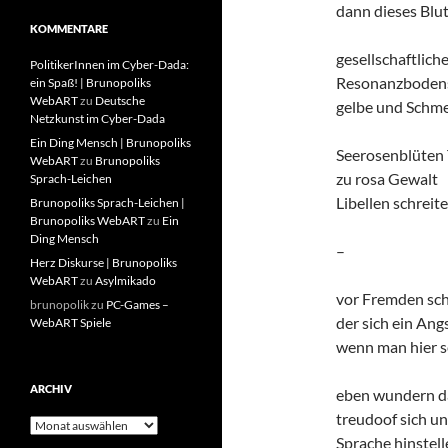
dann dieses Blut
KOMMENTARE
gesellschaftlich
PolitikerInnen im Cyber-Dada:
Resonanzbodens
ein Spaß! | Brunopoliks
WebART
zu
Deutsche
gelbe und Schme
Netzkunst im Cyber-Dada
Ein Ding Mensch | Brunopoliks
Seerosenblüten 
WebART
zu
Brunopoliks
zu rosa Gewalt
Sprach-Leichen
Libellen schreit
Brunopoliks Sprach-Leichen |
Brunopoliks WebART
zu
Ein
Ding Mensch
–
Herz Diskurse | Brunopoliks
WebART
zu
Asylmikado
vor Fremden sch
brunopolik
zu
PC-Games –
der sich ein Ang
WebART Spiele
wenn man hier s
ARCHIV
eben wundern d
treudoof sich un
Archiv
Sprache hinstell