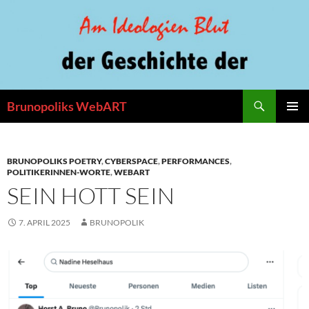
Zum
Inhalt
springen
Suchen
Brunopoliks WebART
PRIMÄR
MENÜ
BRUNOPOLIKS POETRY
,
CYBERSPACE
,
PERFORMANCES
,
POLITIKERINNEN-WORTE
,
WEBART
SEIN HOTT SEIN
7. APRIL 2025
BRUNOPOLIK