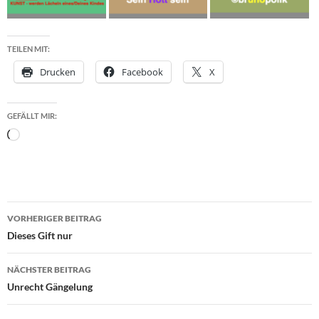
TEILEN MIT:
Drucken
Facebook
X
GEFÄLLT MIR:
Wird
geladen …
Beitragsnavigation
VORHERIGER BEITRAG
Dieses Gift nur
NÄCHSTER BEITRAG
Unrecht Gängelung