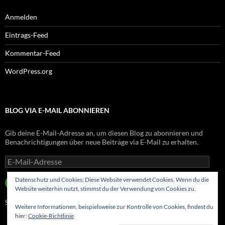
Anmelden
Eintrags-Feed
Kommentar-Feed
WordPress.org
BLOG VIA E-MAIL ABONNIEREN
Gib deine E-Mail-Adresse an, um diesen Blog zu abonnieren und
Benachrichtigungen über neue Beiträge via E-Mail zu erhalten.
E-
Mail-
Adresse
Datenschutz und Cookies: Diese Website verwendet Cookies. Wenn du die
ABONNIEREN
Website weiterhin nutzt, stimmst du der Verwendung von Cookies zu.
Schließe dich 8 anderen Abonnenten an
Weitere Informationen, beispielsweise zur Kontrolle von Cookies, findest du
hier:
Cookie-Richtlinie