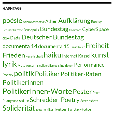
HASHTAGS
poésie
Aufklärung
Athen
Banksy
Adam Szymczyk
Bundestag
CyberSpace
Brunopolik
Berliner Gazette
Commons
Deutscher Bundestag
Dada
d14
Freiheit
documenta 14
documenta 15
Ernst Koller
kunst
haiku
Frieden
Internet
Kassel
gesellschaft
lyrik
Performance
Metaversum
NineEleven
Neoliberalismus
politik
Politiker
Politiker-Raten
Poetry
Politikerinnen
PolitikerInnen-Worte
Poster
Promi
Schredder-Poetry
satire
Ruangrupa
Screenshots
Solidarität
Twitter
Twitter-Fotos
Tags: Politiker