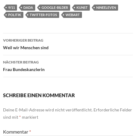
9/11
DADA
GOOGLE-BILDER
KUNST
NINEELEVEN
POLITIK
TWITTER-FOTOS
WEBART
Beitragsnavigation
VORHERIGER BEITRAG
Weil wir Menschen sind
NÄCHSTER BEITRAG
Frau Bundeskanzlerin
SCHREIBE EINEN KOMMENTAR
Deine E-Mail-Adresse wird nicht veröffentlicht.
Erforderliche Felder
sind mit
*
markiert
Kommentar
*