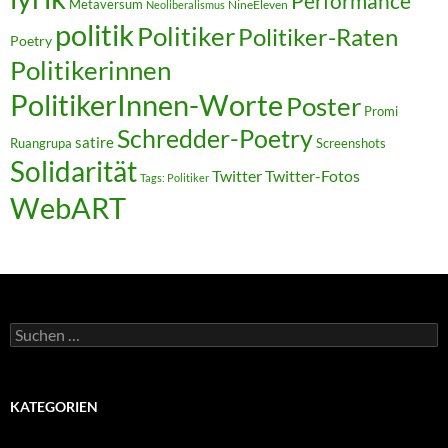
Performance
Metaversum
NineEleven
Neoliberalismus
politik
Politiker
Politiker-Raten
Poetry
Politikerinnen
PolitikerInnen-Worte
Poster
Promi
Schredder-Poetry
satire
Ruangrupa
Screenshots
Solidarität
Twitter
Twitter-Fotos
Tags: Politiker
WebART
Suchen
nach:
KATEGORIEN