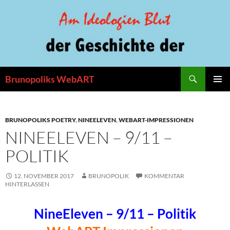
Zum
Inhalt
springen
Suchen
Brunopoliks WebART
PRIMÄR
MENÜ
BRUNOPOLIKS POETRY
,
NINEELEVEN
,
WEBART-IMPRESSIONEN
NINEELEVEN – 9/11 –
POLITIK
12. NOVEMBER 2017
BRUNOPOLIK
KOMMENTAR
HINTERLASSEN
NineEleven – 9/11 – Politik