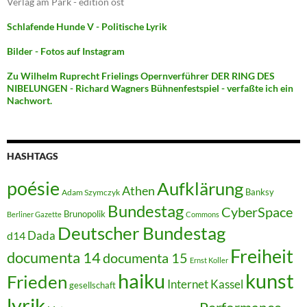
Verlag am Park - edition ost
Schlafende Hunde V - Politische Lyrik
Bilder - Fotos auf Instagram
Zu Wilhelm Ruprecht Frielings Opernverführer DER RING DES
NIBELUNGEN - Richard Wagners Bühnenfestspiel - verfaßte ich ein
Nachwort.
HASHTAGS
poésie
Aufklärung
Athen
Banksy
Adam Szymczyk
Bundestag
CyberSpace
Brunopolik
Berliner Gazette
Commons
Deutscher Bundestag
Dada
d14
Freiheit
documenta 14
documenta 15
Ernst Koller
kunst
haiku
Frieden
Internet
Kassel
gesellschaft
lyrik