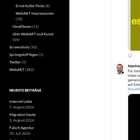
Ernst Koller Posts
(8)
WebART-Impressionen
(70)
NineEleven
(11)
über WebART und Kunst
(64)
Screenshots
(50)
Sprengstoff fegen
(1)
Twitter
(5)
WebART
(382)
NEUESTE BEITRÄGE
Internet Liebe
7. August 2026
Migration heute
3. August 2026
Falsch Agentur
30. Juli 2026