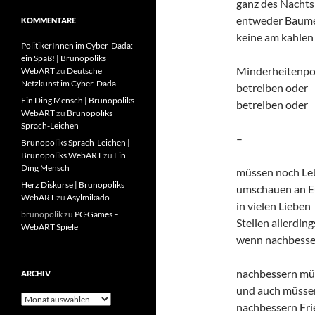
ganz des Nachts 
entweder Baume
KOMMENTARE
keine am kahlen
PolitikerInnen im Cyber-Dada:
ein Spaß! | Brunopoliks
Minderheitenpol
WebART
zu
Deutsche
Netzkunst im Cyber-Dada
betreiben oder
Ein Ding Mensch | Brunopoliks
betreiben oder
WebART
zu
Brunopoliks
Sprach-Leichen
–
Brunopoliks Sprach-Leichen |
Brunopoliks WebART
zu
Ein
Ding Mensch
müssen noch Le
Herz Diskurse | Brunopoliks
umschauen an E
WebART
zu
Asylmikado
in vielen Lieben
brunopolik
zu
PC-Games –
Stellen allerding
WebART Spiele
wenn nachbesse
nachbessern mü
ARCHIV
und auch müsse
Archiv
nachbessern Fr