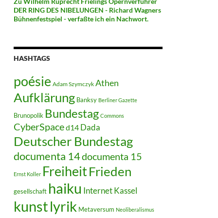
Zu Wilhelm Ruprecht Frielings Opernverführer
DER RING DES NIBELUNGEN - Richard Wagners
Bühnenfestspiel - verfaßte ich ein Nachwort.
HASHTAGS
poésie
Athen
Adam Szymczyk
Aufklärung
Banksy
Berliner Gazette
Bundestag
Brunopolik
Commons
CyberSpace
Dada
d14
Deutscher Bundestag
documenta 14
documenta 15
Freiheit
Frieden
Ernst Koller
haiku
Internet
Kassel
gesellschaft
kunst
lyrik
Metaversum
Neoliberalismus