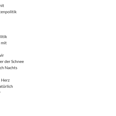
mit
tenpolitik
itik
 mit
wir
fer der Schnee
ich Nachts
s Herz
türlich
r