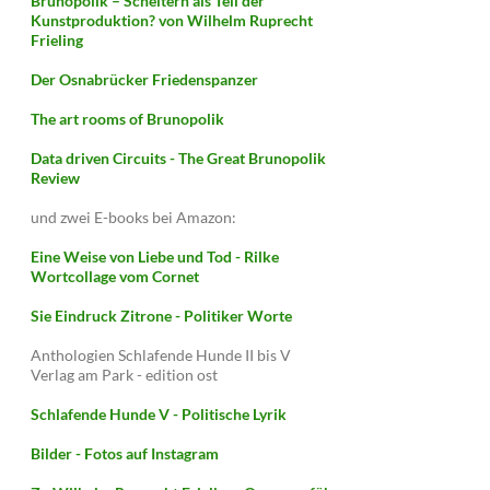
Brunopolik – Scheitern als Teil der
Kunstproduktion? von Wilhelm Ruprecht
Frieling
Der Osnabrücker Friedenspanzer
The art rooms of Brunopolik
Data driven Circuits - The Great Brunopolik
Review
und zwei E-books bei Amazon:
Eine Weise von Liebe und Tod - Rilke
Wortcollage vom Cornet
Sie Eindruck Zitrone - Politiker Worte
Anthologien Schlafende Hunde II bis V
Verlag am Park - edition ost
Schlafende Hunde V - Politische Lyrik
Bilder - Fotos auf Instagram