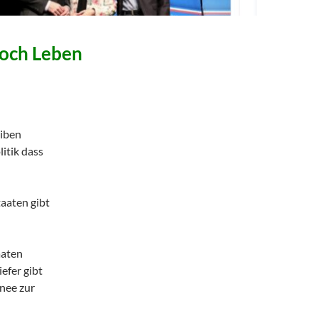
och Leben
eiben
itik dass
taaten gibt
aaten
iefer gibt
nee zur