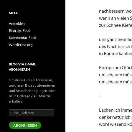
nachbessern wo
META
wenn an vielen S
Anmelden
zur Schnee Kiefe
Eintrags-Feed
Kommentar-Feed
uns ganz heimlic
WordPress.org
des Nachts sich 
in Baume kahle
BLOG VIA E-MAIL
Europa am Glüc
ABONNIEREN
umschauen müs
Gib deine E-Mail-Adresse an,
umschauen müs
um diesen Blog zu abonnieren
und Benachrichtigungen über
–
neue Beiträge via E-Mail zu
erhalten.
Lachen ich imme
E-
denke natürlich 
Mail-
Adresse
wohl wissend k
ABONNIEREN