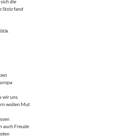
sich die
 Stolz fand
itik
ben
uropa
s wir uns
rn wollen Mut
ssen
n auch Freude
ieden