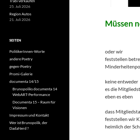
Trabi verkaufen
25. Juli 2026
Region Autos
21. Juli 2026
Müssen n
SEITEN
oder wir
PolitikerInnen-Worte
feststellen betr
andere Poetry
Minderheitenpol
gegen-Poetry
Promi-Galerie
keine entweder
documenta 14/15
es die Mitglieds
Brunopoliks documenta 14
WebART-Performance
eben es eben
Documenta 15 – Raum für
Visionen
dass Mitgliedst
Impressum und Kontakt
feststellen wir K
Wer ist Brunopolik, der
heimlich der Sch
DadaNerd ?