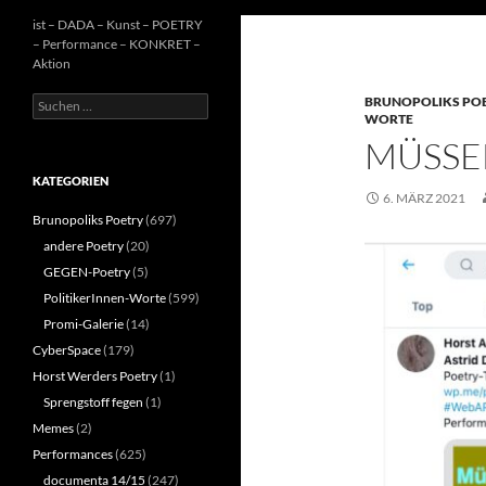
ist – DADA – Kunst – POETRY
– Performance – KONKRET –
Aktion
Suchen
BRUNOPOLIKS PO
WORTE
nach:
MÜSSE
KATEGORIEN
6. MÄRZ 2021
Brunopoliks Poetry
(697)
andere Poetry
(20)
GEGEN-Poetry
(5)
PolitikerInnen-Worte
(599)
Promi-Galerie
(14)
CyberSpace
(179)
Horst Werders Poetry
(1)
Sprengstoff fegen
(1)
Memes
(2)
Performances
(625)
documenta 14/15
(247)