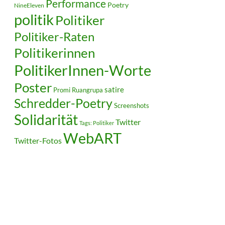
Performance
Poetry
NineEleven
politik
Politiker
Politiker-Raten
Politikerinnen
PolitikerInnen-Worte
Poster
satire
Ruangrupa
Promi
Schredder-Poetry
Screenshots
Solidarität
Twitter
Tags: Politiker
WebART
Twitter-Fotos