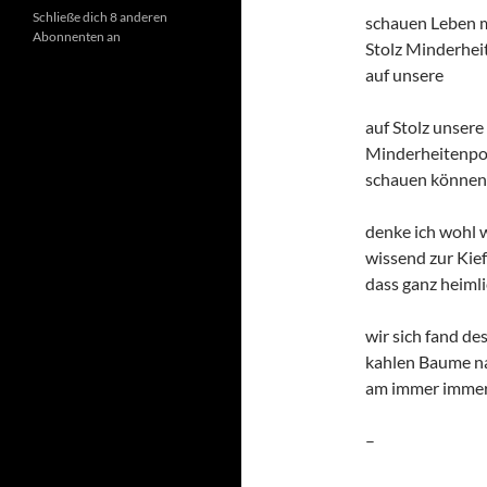
Schließe dich 8 anderen
schauen Leben 
Abonnenten an
Stolz Minderhei
auf unsere
auf Stolz unsere
Minderheitenpol
schauen können
denke ich wohl 
wissend zur Kie
dass ganz heiml
wir sich fand de
kahlen Baume na
am immer imme
–