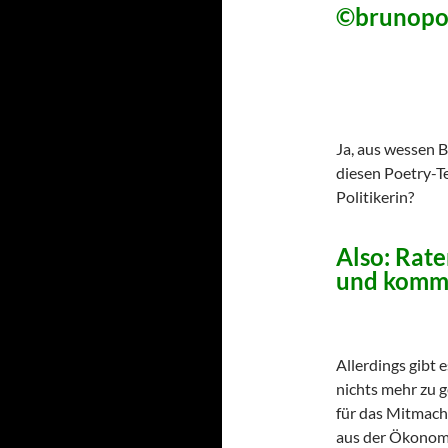
©brunopo
Ja, aus wessen 
diesen Poetry-Te
Politikerin?
Also: Rate
und komme
Allerdings gibt
nichts mehr zu 
für das Mitmach
aus der Ökonomi