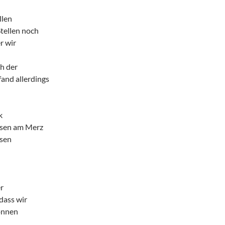
llen
tellen noch
r wir
h der
fand allerdings
n
k
sen am Merz
sen
r
dass wir
önnen