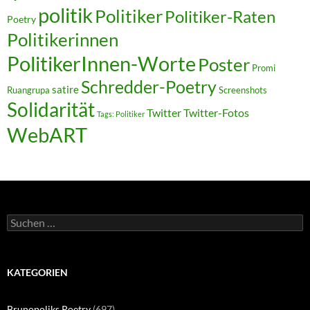
politik
Politiker
Politiker-Raten
Poetry
Politikerinnen
PolitikerInnen-Worte
Poster
Promi
Schredder-Poetry
satire
Ruangrupa
Screenshots
Solidarität
Twitter
Twitter-Fotos
Tags: Politiker
WebART
Suchen
nach:
KATEGORIEN
Brunopoliks Poetry
(697)