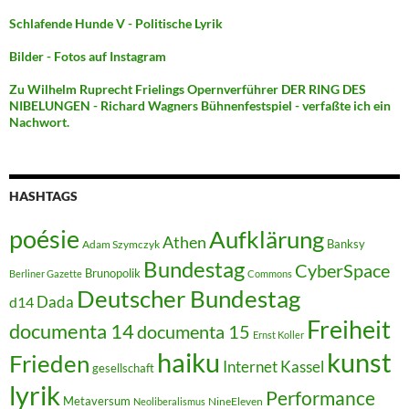
Schlafende Hunde V - Politische Lyrik
Bilder - Fotos auf Instagram
Zu Wilhelm Ruprecht Frielings Opernverführer DER RING DES
NIBELUNGEN - Richard Wagners Bühnenfestspiel - verfaßte ich ein
Nachwort.
HASHTAGS
poésie
Aufklärung
Athen
Banksy
Adam Szymczyk
Bundestag
CyberSpace
Brunopolik
Berliner Gazette
Commons
Deutscher Bundestag
Dada
d14
Freiheit
documenta 14
documenta 15
Ernst Koller
kunst
haiku
Frieden
Internet
Kassel
gesellschaft
lyrik
Performance
Metaversum
NineEleven
Neoliberalismus