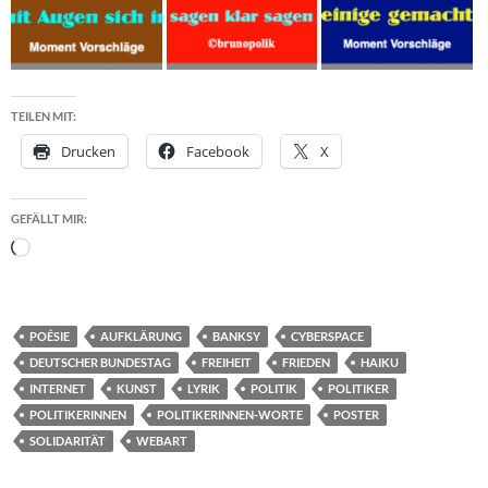
TEILEN MIT:
Drucken
Facebook
X
GEFÄLLT MIR:
Wird
geladen …
POÉSIE
AUFKLÄRUNG
BANKSY
CYBERSPACE
DEUTSCHER BUNDESTAG
FREIHEIT
FRIEDEN
HAIKU
INTERNET
KUNST
LYRIK
POLITIK
POLITIKER
POLITIKERINNEN
POLITIKERINNEN-WORTE
POSTER
SOLIDARITÄT
WEBART