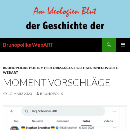
Zum
Inhalt
springen
Suchen
Brunopoliks WebART
PRIMÄR
MENÜ
BRUNOPOLIKS POETRY
,
PERFORMANCES
,
POLITIKERINNEN-WORTE
,
WEBART
MOMENT VORSCHLÄGE
17. MÄRZ 2023
BRUNOPOLIK