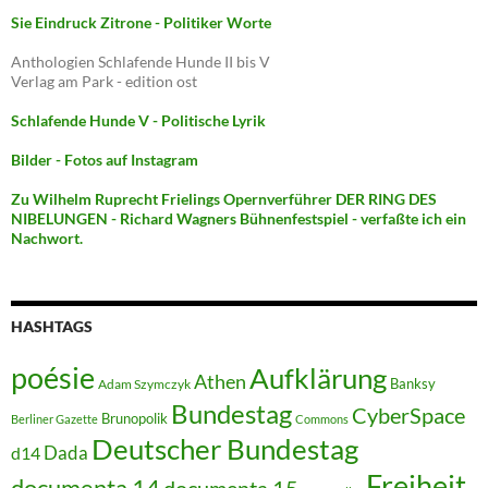
Sie Eindruck Zitrone - Politiker Worte
Anthologien Schlafende Hunde II bis V
Verlag am Park - edition ost
Schlafende Hunde V - Politische Lyrik
Bilder - Fotos auf Instagram
Zu Wilhelm Ruprecht Frielings Opernverführer DER RING DES
NIBELUNGEN - Richard Wagners Bühnenfestspiel - verfaßte ich ein
Nachwort.
HASHTAGS
poésie
Aufklärung
Athen
Banksy
Adam Szymczyk
Bundestag
CyberSpace
Brunopolik
Berliner Gazette
Commons
Deutscher Bundestag
Dada
d14
Freiheit
documenta 14
documenta 15