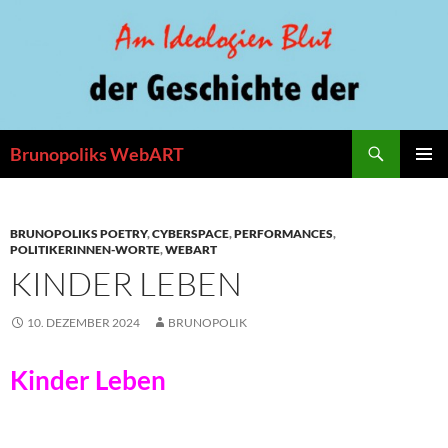
Zum
Inhalt
springen
Suchen
Brunopoliks WebART
PRIMÄR
MENÜ
BRUNOPOLIKS POETRY
,
CYBERSPACE
,
PERFORMANCES
,
POLITIKERINNEN-WORTE
,
WEBART
KINDER LEBEN
10. DEZEMBER 2024
BRUNOPOLIK
Kinder Leben