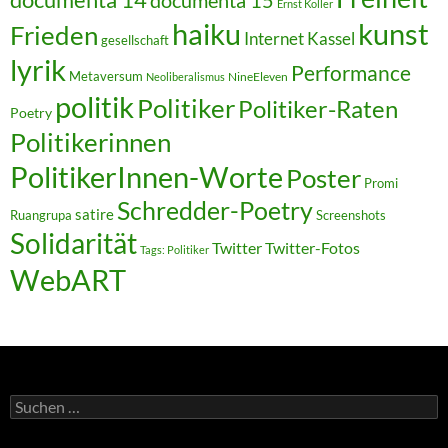
Ernst Koller
kunst
haiku
Frieden
Internet
Kassel
gesellschaft
lyrik
Performance
Metaversum
NineEleven
Neoliberalismus
politik
Politiker
Politiker-Raten
Poetry
Politikerinnen
PolitikerInnen-Worte
Poster
Promi
Schredder-Poetry
satire
Ruangrupa
Screenshots
Solidarität
Twitter
Twitter-Fotos
Tags: Politiker
WebART
Suchen
nach: