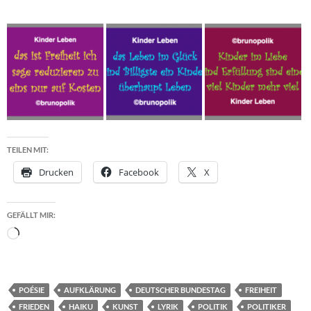
TEILEN MIT:
Drucken
Facebook
X
GEFÄLLT MIR:
Wird
geladen …
POÉSIE
AUFKLÄRUNG
DEUTSCHER BUNDESTAG
FREIHEIT
FRIEDEN
HAIKU
KUNST
LYRIK
POLITIK
POLITIKER