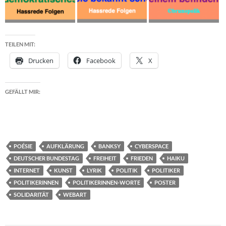
TEILEN MIT:
Drucken
Facebook
X
GEFÄLLT MIR:
POÉSIE
AUFKLÄRUNG
BANKSY
CYBERSPACE
DEUTSCHER BUNDESTAG
FREIHEIT
FRIEDEN
HAIKU
INTERNET
KUNST
LYRIK
POLITIK
POLITIKER
POLITIKERINNEN
POLITIKERINNEN-WORTE
POSTER
SOLIDARITÄT
WEBART