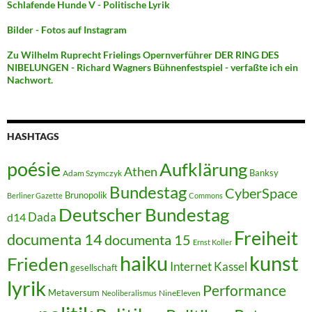
Schlafende Hunde V - Politische Lyrik
Bilder - Fotos auf Instagram
Zu Wilhelm Ruprecht Frielings Opernverführer DER RING DES
NIBELUNGEN - Richard Wagners Bühnenfestspiel - verfaßte ich ein
Nachwort.
HASHTAGS
poésie
Aufklärung
Athen
Banksy
Adam Szymczyk
Bundestag
CyberSpace
Brunopolik
Berliner Gazette
Commons
Deutscher Bundestag
Dada
d14
Freiheit
documenta 14
documenta 15
Ernst Koller
kunst
haiku
Frieden
Internet
Kassel
gesellschaft
lyrik
Performance
Metaversum
NineEleven
Neoliberalismus