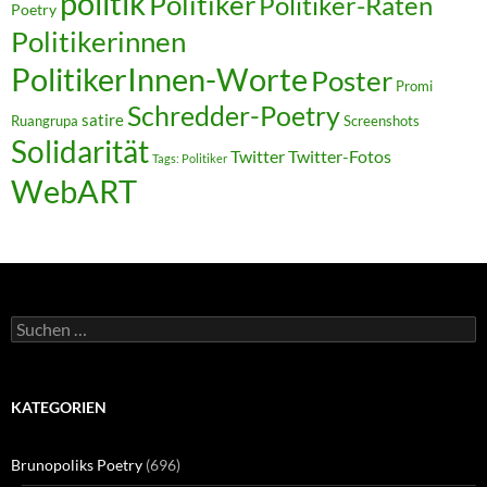
politik
Politiker
Politiker-Raten
Poetry
Politikerinnen
PolitikerInnen-Worte
Poster
Promi
Schredder-Poetry
satire
Ruangrupa
Screenshots
Solidarität
Twitter
Twitter-Fotos
Tags: Politiker
WebART
Suchen
nach:
KATEGORIEN
Brunopoliks Poetry
(696)