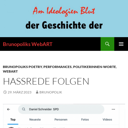
Zum
Inhalt
springen
Suchen
Brunopoliks WebART
PRIMÄR
MENÜ
BRUNOPOLIKS POETRY
,
PERFORMANCES
,
POLITIKERINNEN-WORTE
,
WEBART
HASSREDE FOLGEN
29. MÄRZ 2023
BRUNOPOLIK