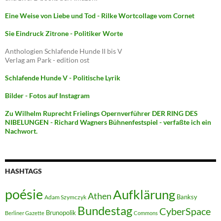
Eine Weise von Liebe und Tod - Rilke Wortcollage vom Cornet
Sie Eindruck Zitrone - Politiker Worte
Anthologien Schlafende Hunde II bis V
Verlag am Park - edition ost
Schlafende Hunde V - Politische Lyrik
Bilder - Fotos auf Instagram
Zu Wilhelm Ruprecht Frielings Opernverführer DER RING DES
NIBELUNGEN - Richard Wagners Bühnenfestspiel - verfaßte ich ein
Nachwort.
HASHTAGS
poésie
Aufklärung
Athen
Banksy
Adam Szymczyk
Bundestag
CyberSpace
Brunopolik
Berliner Gazette
Commons