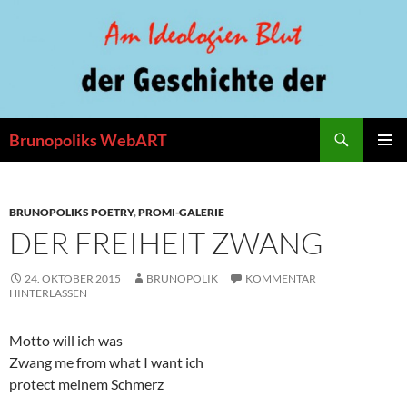
Zum
Inhalt
springen
Suchen
Brunopoliks WebART
PRIMÄR
MENÜ
BRUNOPOLIKS POETRY
,
PROMI-GALERIE
DER FREIHEIT ZWANG
24. OKTOBER 2015
BRUNOPOLIK
KOMMENTAR
HINTERLASSEN
Motto will ich was
Zwang me from what I want ich
protect meinem Schmerz