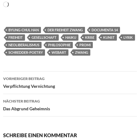
Wird
geladen …
BYUNG-CHUL HAN
DER FREIHEIT ZWANG
DOCUMENTA 14
FREIHEIT
GESELLSCHAFT
HAIKU
KRISE
KUNST
LYRIK
NEOLIBERALISMUS
PHILOSOPHIE
PROMI
SCHREDDER-POETRY
WEBART
ZWANG
Beitragsnavigation
VORHERIGER BEITRAG
Verpflichtung Vernichtung
NÄCHSTER BEITRAG
Das Abgrund Geheimnis
SCHREIBE EINEN KOMMENTAR