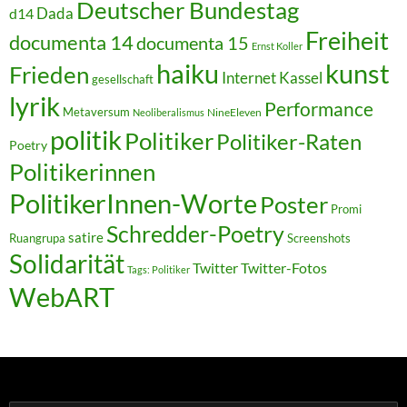
Deutscher Bundestag
Dada
d14
Freiheit
documenta 14
documenta 15
Ernst Koller
kunst
haiku
Frieden
Internet
Kassel
gesellschaft
lyrik
Performance
Metaversum
NineEleven
Neoliberalismus
politik
Politiker
Politiker-Raten
Poetry
Politikerinnen
PolitikerInnen-Worte
Poster
Promi
Schredder-Poetry
satire
Ruangrupa
Screenshots
Solidarität
Twitter
Twitter-Fotos
Tags: Politiker
WebART