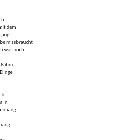
t
ch
mit dem
gang
ebe missbraucht
ch was noch
aß ihm
Dinge
Jahr
a in
enhang
hang
was