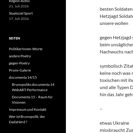
Region Autos
21. Juli 2026
besten Soldaten
Staatsziel Sport
Hetzjagd Soldat
17. Juli 2026
unsere wollen
gegen Hetzjagd 
SEITEN
beim unsägliche
PolitikerInnen-Worte
Nachwuchs nac
andere Poetry
gegen-Poetry
symbolisch Zita
Promi-Galerie
keine noch was 
documenta 14/15
toxischen mit i
Brunopoliks documenta 14
und alle Typen 
WebART-Performance
hin das Jahr ge
Documenta 15 – Raum für
Visionen
–
Impressum und Kontakt
Wer ist Brunopolik, der
DadaNerd ?
etwas Ukraine
missbraucht Zu