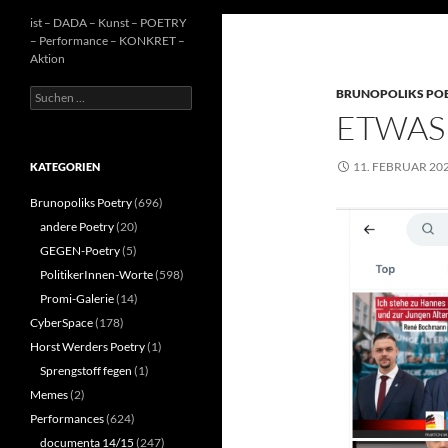
ist – DADA – Kunst – POETRY
– Performance – KONKRET –
Aktion
Suchen
BRUNOPOLIKS PO
nach:
ETWAS
11. FEBRUAR 20
KATEGORIEN
Brunopoliks Poetry
(696)
andere Poetry
(20)
GEGEN-Poetry
(5)
PolitikerInnen-Worte
(598)
Promi-Galerie
(14)
CyberSpace
(178)
Horst Werders Poetry
(1)
Sprengstoff fegen
(1)
Memes
(2)
Performances
(624)
documenta 14/15
(247)