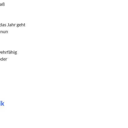
paß
das Jahr geht
 nun
n
wehrfähig
eder
ik