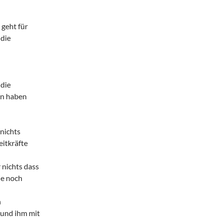
 geht für
 die
die
en haben
nichts
eitkräfte
 nichts dass
ie noch
h
 und ihm mit