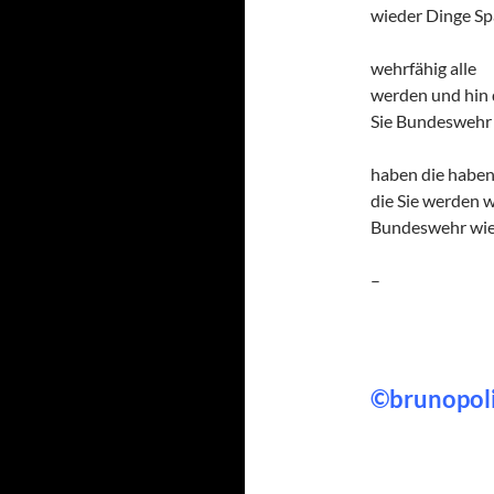
wieder Dinge S
wehrfähig alle
werden und hin 
Sie Bundeswehr
haben die habe
die Sie werden 
Bundeswehr wi
–
©brunopol