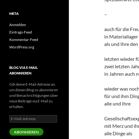
–
META
Anmelden
auch für die Fre
Eintrags-Feed
in Materiallager
Kommentar-Feed
als und Ihre den
WordPress.org
letzten wieder f
zwei letzten Jah
BLOG VIA E-MAIL
in Jahren auch 
ABONNIEREN
Gib deine E-Mail-Adresse an,
wieder was noc
um diesen Blog zu abonnieren
und Benachrichtigungen über
für und ihm Din
neue Beiträge via E-Mail zu
alle und Ihre
erhalten.
E-
Gesellschaftsex
Mail-
mit Merz und i
Adresse
ABONNIEREN
alle Dinge als