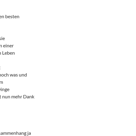
en besten
sie
n einer
h Leben
t
noch was und
hm
Dinge
ht nun mehr Dank
sammenhang ja