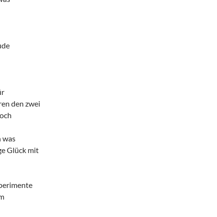
ude
ür
ren den zwei
noch
h was
ge Glück mit
perimente
hm