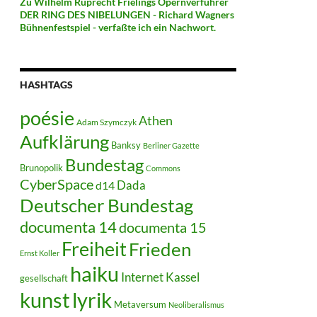
Zu Wilhelm Ruprecht Frielings Opernverführer
DER RING DES NIBELUNGEN - Richard Wagners
Bühnenfestspiel - verfaßte ich ein Nachwort.
HASHTAGS
poésie
Athen
Adam Szymczyk
Aufklärung
Banksy
Berliner Gazette
Bundestag
Brunopolik
Commons
CyberSpace
Dada
d14
Deutscher Bundestag
documenta 14
documenta 15
Freiheit
Frieden
Ernst Koller
haiku
Internet
Kassel
gesellschaft
kunst
lyrik
Metaversum
Neoliberalismus