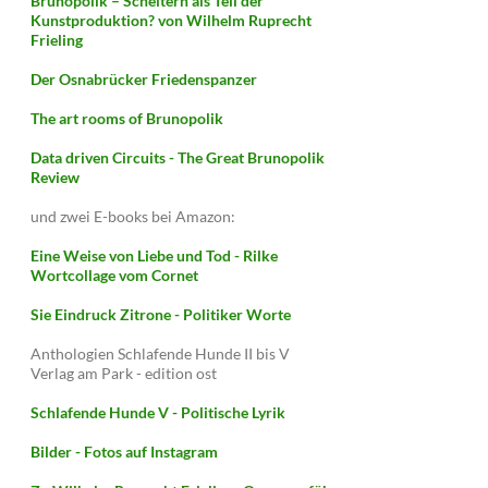
Brunopolik – Scheitern als Teil der
Kunstproduktion? von Wilhelm Ruprecht
Frieling
Der Osnabrücker Friedenspanzer
The art rooms of Brunopolik
Data driven Circuits - The Great Brunopolik
Review
und zwei E-books bei Amazon:
Eine Weise von Liebe und Tod - Rilke
Wortcollage vom Cornet
Sie Eindruck Zitrone - Politiker Worte
Anthologien Schlafende Hunde II bis V
Verlag am Park - edition ost
Schlafende Hunde V - Politische Lyrik
Bilder - Fotos auf Instagram