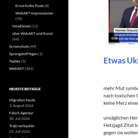
Ernst Koller Posts
(8)
WebART-Impressionen
(70)
NineEleven
(11)
über WebART und Kunst
(64)
Screenshots
(49)
Sprengstoff fegen
(1)
Etwas Uk
Twitter
(5)
WebART
(381)
mehr Mut symbo
NEUESTE BEITRÄGE
nach toxischen 
Migration heute
keine Merz eine
3. August 2026
Falsch Agentur
unsäglichen Her
30. Juli 2026
Hetzjagd Zitat
Trabi verkaufen
25. Juli 2026
gegen sie wollen