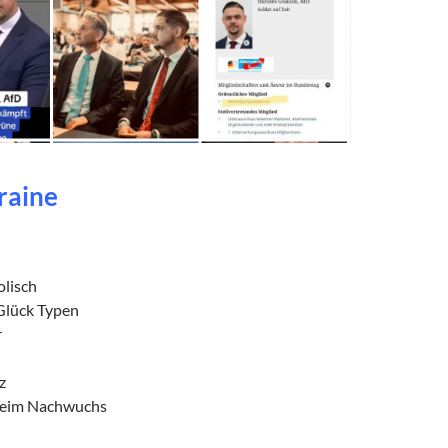
raine
lisch
Glück Typen
r
z
 beim Nachwuchs