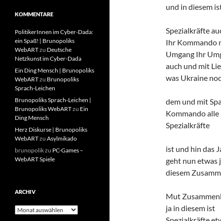
und in diesem is
KOMMENTARE
Spezialkräfte au
PolitikerInnen im Cyber-Dada:
ein Spaß! | Brunopoliks
Ihr Kommando 
WebART
zu
Deutsche
Umgang Ihr Um
Netzkunst im Cyber-Dada
auch und mit Li
Ein Ding Mensch | Brunopoliks
was Ukraine no
WebART
zu
Brunopoliks
Sprach-Leichen
Brunopoliks Sprach-Leichen |
dem und mit Sp
Brunopoliks WebART
zu
Ein
Kommando alle 
Ding Mensch
Spezialkräfte
Herz Diskurse | Brunopoliks
WebART
zu
Asylmikado
ist und hin das 
brunopolik
zu
PC-Games –
WebART Spiele
geht nun etwas j
diesem Zusamm
ARCHIV
Mut Zusammen
ja in diesem ist
Archiv
Spezialkräfte et