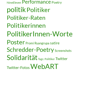
Performance
Poetry
NineEleven
politik
Politiker
Politiker-Raten
Politikerinnen
PolitikerInnen-Worte
Poster
satire
Ruangrupa
Promi
Schredder-Poetry
Screenshots
Solidarität
Twitter
Tags: Politiker
WebART
Twitter-Fotos