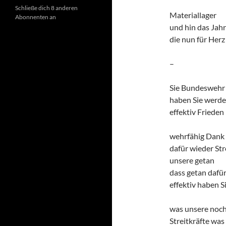
Schließe dich 8 anderen
Materiallager
Abonnenten an
und hin das Jahr
die nun für Herz
–
Sie Bundeswehr 
haben Sie werd
effektiv Frieden
wehrfähig Dank 
dafür wieder Str
unsere getan
dass getan dafür
effektiv haben S
was unsere noc
Streitkräfte was