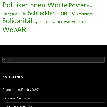
PolitikerInnen-Worte
Poster
Promi
Schredder-Poetry
satire
Ruangrupa
Screenshots
Solidarität
Twitter
Twitter-Fotos
Tags: Politiker
WebART
Suchen
nach:
KATEGORIEN
Brunopoliks Poetry
(697)
andere Poetry
(20)
GEGEN-Poetry
(5)