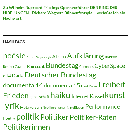
Zu Wilhelm Ruprecht Frielings Opernverführer DER RING DES
NIBELUNGEN - Richard Wagners Bühnenfestspiel - verfaßte ich ein
Nachwort.
HASHTAGS
poésie
Aufklärung
Athen
Banksy
Adam Szymczyk
Bundestag
CyberSpace
Brunopolik
Berliner Gazette
Commons
Deutscher Bundestag
Dada
d14
Freiheit
documenta 14
documenta 15
Ernst Koller
kunst
haiku
Frieden
Internet
Kassel
gesellschaft
lyrik
Performance
Metaversum
NineEleven
Neoliberalismus
politik
Politiker
Politiker-Raten
Poetry
Politikerinnen