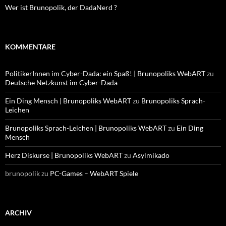
Wer ist Brunopolik, der DadaNerd ?
KOMMENTARE
PolitikerInnen im Cyber-Dada: ein Spaß! | Brunopoliks WebART
zu
Deutsche Netzkunst im Cyber-Dada
Ein Ding Mensch | Brunopoliks WebART
zu
Brunopoliks Sprach-
Leichen
Brunopoliks Sprach-Leichen | Brunopoliks WebART
zu
Ein Ding
Mensch
Herz Diskurse | Brunopoliks WebART
zu
Asylmikado
brunopolik
zu
PC-Games – WebART Spiele
ARCHIV