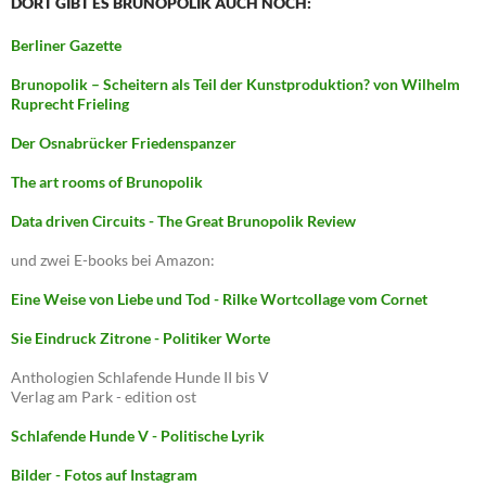
DORT GIBT ES BRUNOPOLIK AUCH NOCH:
Berliner Gazette
Brunopolik – Scheitern als Teil der Kunstproduktion? von Wilhelm
Ruprecht Frieling
Der Osnabrücker Friedenspanzer
The art rooms of Brunopolik
Data driven Circuits - The Great Brunopolik Review
und zwei E-books bei Amazon:
Eine Weise von Liebe und Tod - Rilke Wortcollage vom Cornet
Sie Eindruck Zitrone - Politiker Worte
Anthologien Schlafende Hunde II bis V
Verlag am Park - edition ost
Schlafende Hunde V - Politische Lyrik
Bilder - Fotos auf Instagram