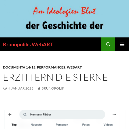
Zum
Inhalt
springen
Suchen
Brunopoliks WebART
PRIMÄR
MENÜ
DOCUMENTA 14/15
,
PERFORMANCES
,
WEBART
ERZITTERN DIE STERNE
4. JANUAR 2023
BRUNOPOLIK