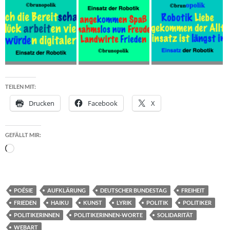
TEILEN MIT:
Drucken
Facebook
X
GEFÄLLT MIR:
Wird
geladen …
POÉSIE
AUFKLÄRUNG
DEUTSCHER BUNDESTAG
FREIHEIT
FRIEDEN
HAIKU
KUNST
LYRIK
POLITIK
POLITIKER
POLITIKERINNEN
POLITIKERINNEN-WORTE
SOLIDARITÄT
WEBART