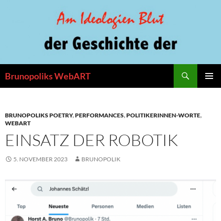
Zum
Inhalt
springen
Suchen
Brunopoliks WebART
PRIMÄR
MENÜ
BRUNOPOLIKS POETRY
,
PERFORMANCES
,
POLITIKERINNEN-WORTE
,
WEBART
EINSATZ DER ROBOTIK
5. NOVEMBER 2023
BRUNOPOLIK