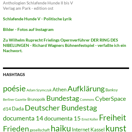
Anthologien Schlafende Hunde II bis V
Verlag am Park - edition ost
Schlafende Hunde V - Politische Lyrik
Bilder - Fotos auf Instagram
Zu Wilhelm Ruprecht Frielings Opernverführer DER RING DES
NIBELUNGEN - Richard Wagners Bühnenfestspiel - verfaßte ich ein
Nachwort.
HASHTAGS
poésie
Aufklärung
Athen
Banksy
Adam Szymczyk
Bundestag
CyberSpace
Brunopolik
Berliner Gazette
Commons
Deutscher Bundestag
Dada
d14
Freiheit
documenta 14
documenta 15
Ernst Koller
kunst
haiku
Frieden
Internet
Kassel
gesellschaft