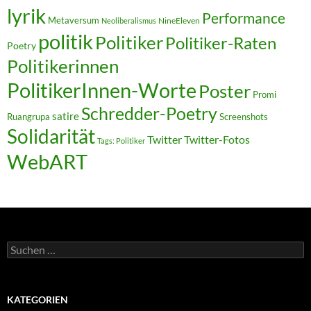
lyrik
Performance
Metaversum
NineEleven
Neoliberalismus
politik
Politiker
Politiker-Raten
Poetry
Politikerinnen
PolitikerInnen-Worte
Poster
Promi
Schredder-Poetry
satire
Ruangrupa
Screenshots
Solidarität
Twitter
Twitter-Fotos
Tags: Politiker
WebART
Suchen
nach:
KATEGORIEN