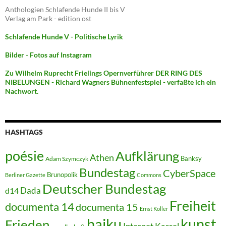
Anthologien Schlafende Hunde II bis V
Verlag am Park - edition ost
Schlafende Hunde V - Politische Lyrik
Bilder - Fotos auf Instagram
Zu Wilhelm Ruprecht Frielings Opernverführer DER RING DES
NIBELUNGEN - Richard Wagners Bühnenfestspiel - verfaßte ich ein
Nachwort.
HASHTAGS
poésie
Aufklärung
Athen
Banksy
Adam Szymczyk
Bundestag
CyberSpace
Brunopolik
Berliner Gazette
Commons
Deutscher Bundestag
Dada
d14
Freiheit
documenta 14
documenta 15
Ernst Koller
kunst
haiku
Frieden