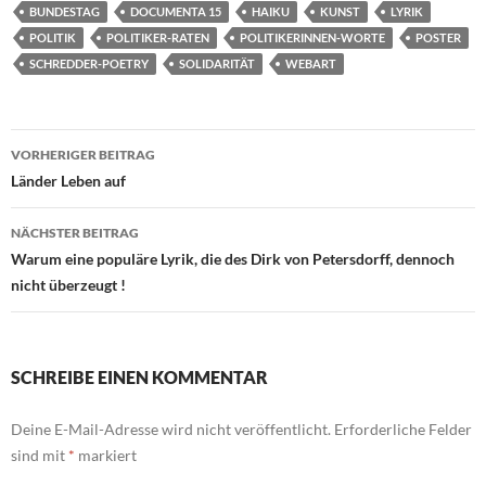
BUNDESTAG
DOCUMENTA 15
HAIKU
KUNST
LYRIK
POLITIK
POLITIKER-RATEN
POLITIKERINNEN-WORTE
POSTER
SCHREDDER-POETRY
SOLIDARITÄT
WEBART
Beitragsnavigation
VORHERIGER BEITRAG
Länder Leben auf
NÄCHSTER BEITRAG
Warum eine populäre Lyrik, die des Dirk von Petersdorff, dennoch
nicht überzeugt !
SCHREIBE EINEN KOMMENTAR
Deine E-Mail-Adresse wird nicht veröffentlicht.
Erforderliche Felder
sind mit
*
markiert