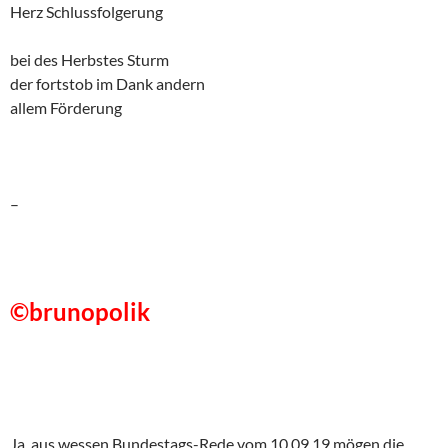
Herz Schlussfolgerung
bei des Herbstes Sturm
der fortstob im Dank andern
allem Förderung
–
©brunopolik
Ja, aus wessen Bundestags-Rede vom 10.09.19 mögen die