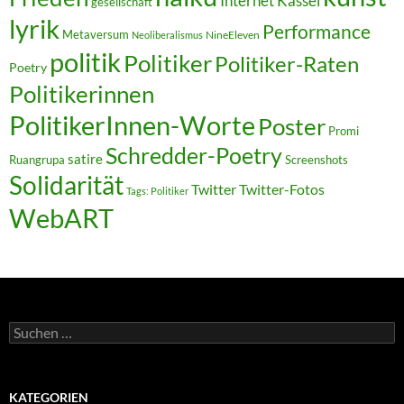
Internet
Kassel
gesellschaft
lyrik
Performance
Metaversum
NineEleven
Neoliberalismus
politik
Politiker
Politiker-Raten
Poetry
Politikerinnen
PolitikerInnen-Worte
Poster
Promi
Schredder-Poetry
satire
Ruangrupa
Screenshots
Solidarität
Twitter
Twitter-Fotos
Tags: Politiker
WebART
Suchen
nach:
KATEGORIEN