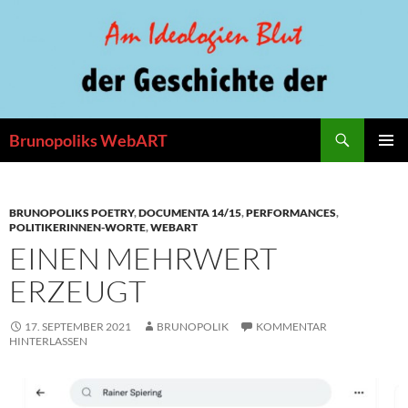
Zum
Inhalt
springen
Suchen
Brunopoliks WebART
PRIMÄR
MENÜ
BRUNOPOLIKS POETRY
,
DOCUMENTA 14/15
,
PERFORMANCES
,
POLITIKERINNEN-WORTE
,
WEBART
EINEN MEHRWERT
ERZEUGT
17. SEPTEMBER 2021
BRUNOPOLIK
KOMMENTAR
HINTERLASSEN