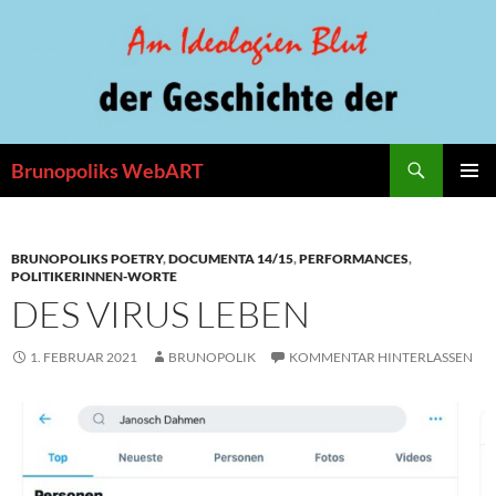
Zum
Inhalt
springen
Suchen
Brunopoliks WebART
PRIMÄR
MENÜ
BRUNOPOLIKS POETRY
,
DOCUMENTA 14/15
,
PERFORMANCES
,
POLITIKERINNEN-WORTE
DES VIRUS LEBEN
1. FEBRUAR 2021
BRUNOPOLIK
KOMMENTAR HINTERLASSEN