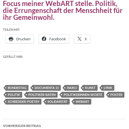
Focus meiner WebART stelle. Politik,
die Errungenschaft der Menschheit für
ihr Gemeinwohl.
TEILEN MIT:
Drucken
Facebook
X
GEFÄLLT MIR:
BUNDESTAG
DOCUMENTA 15
HAIKU
KUNST
LYRIK
POLITIK
POLITIKER-RATEN
POLITIKERINNEN-WORTE
POSTER
SCHREDDER-POETRY
SOLIDARITÄT
WEBART
Beitragsnavigation
VORHERIGER BEITRAG