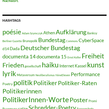
Nachwort.
HASHTAGS
poésie
Aufklärung
Athen
Banksy
Adam Szymczyk
Bundestag
CyberSpace
Brunopolik
Berliner Gazette
Commons
Deutscher Bundestag
Dada
d14
Freiheit
documenta 14
documenta 15
Ernst Koller
kunst
haiku
Frieden
Internet
Kassel
gesellschaft
lyrik
Performance
Metaversum
NineEleven
Neoliberalismus
politik
Politiker
Politiker-Raten
Poetry
Politikerinnen
PolitikerInnen-Worte
Poster
Promi
Schredder-Poetry
satire
Ruangrupa
Screenshots