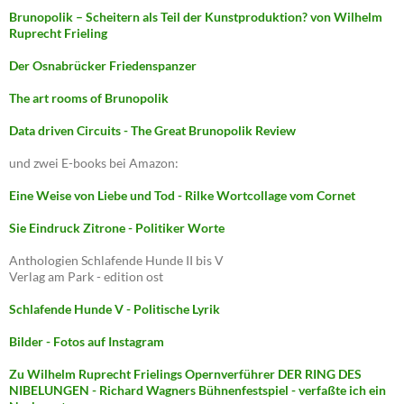
Brunopolik – Scheitern als Teil der Kunstproduktion? von Wilhelm
Ruprecht Frieling
Der Osnabrücker Friedenspanzer
The art rooms of Brunopolik
Data driven Circuits - The Great Brunopolik Review
und zwei E-books bei Amazon:
Eine Weise von Liebe und Tod - Rilke Wortcollage vom Cornet
Sie Eindruck Zitrone - Politiker Worte
Anthologien Schlafende Hunde II bis V
Verlag am Park - edition ost
Schlafende Hunde V - Politische Lyrik
Bilder - Fotos auf Instagram
Zu Wilhelm Ruprecht Frielings Opernverführer DER RING DES
NIBELUNGEN - Richard Wagners Bühnenfestspiel - verfaßte ich ein