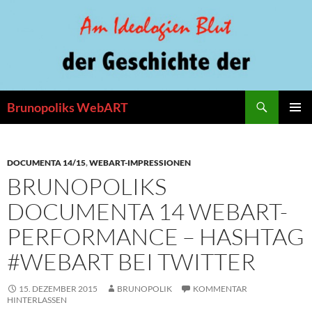
Zum
Inhalt
springen
Suchen
Brunopoliks WebART
PRIMÄR
MENÜ
DOCUMENTA 14/15
,
WEBART-IMPRESSIONEN
BRUNOPOLIKS
DOCUMENTA 14 WEBART-
PERFORMANCE – HASHTAG
#WEBART BEI TWITTER
15. DEZEMBER 2015
BRUNOPOLIK
KOMMENTAR
HINTERLASSEN