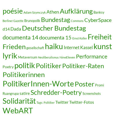
poésie
Aufklärung
Athen
Banksy
Adam Szymczyk
Bundestag
CyberSpace
Brunopolik
Berliner Gazette
Commons
Deutscher Bundestag
Dada
d14
Freiheit
documenta 14
documenta 15
Ernst Koller
kunst
haiku
Frieden
Internet
Kassel
gesellschaft
lyrik
Performance
Metaversum
NineEleven
Neoliberalismus
politik
Politiker
Politiker-Raten
Poetry
Politikerinnen
PolitikerInnen-Worte
Poster
Promi
Schredder-Poetry
satire
Ruangrupa
Screenshots
Solidarität
Twitter
Twitter-Fotos
Tags: Politiker
WebART