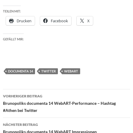
TEILEN MIT:
Drucken
Facebook
X
GEFÄLLT MIR:
DOCUMENTA 14
TWITTER
WEBART
Beitragsnavigation
VORHERIGER BEITRAG
Brunopoliks documenta 14 WebART-Performance – Hashtag
#Athen bei Twitter
NÄCHSTER BEITRAG
Brunopoliks documenta 14 WebART Impressionen