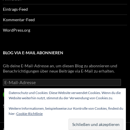
Eintrags-Feed
Kommentar-Feed
WordPress.org
BLOG VIA E-MAIL ABONNIEREN
Gib deine E-Mail-Adresse an, um diesen Blog zu abonnieren und
Benachrichtigungen über neue Beiträge via E-Mail zu erhalten.
E-
Mail-
Adresse
Datenschutz und Cookies: Diese Website verwendet Cookies. Wenn du die
ABONNIEREN
Website weiterhin nutzt, stimmst du der Verwendung von Cookies zu.
Schließe dich 8 anderen Abonnenten an
Weitere Informationen, beispielsweise zur Kontrolle von Cookies, findest du
hier:
Cookie-Richtlinie
Stolz präsentiert von WordPress