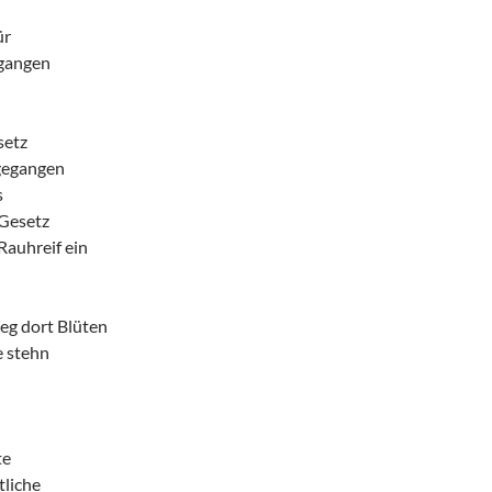
ür
egangen
setz
gegangen
s
 Gesetz
Rauhreif ein
eg dort Blüten
e stehn
te
tliche