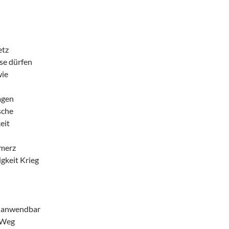
etz
se dürfen
wie
agen
sche
eit
hmerz
igkeit Krieg
r anwendbar
 Weg