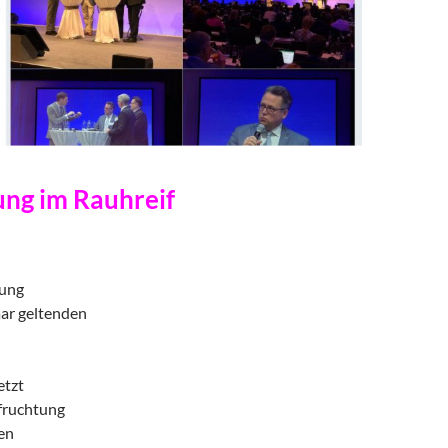
ung im Rauhreif
tung
aar geltenden
etzt
fruchtung
en