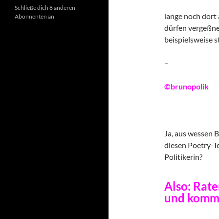
Schließe dich 8 anderen
lange noch dort
Abonnenten an
dürfen vergeßne
beispielsweise 
–
©brunopolik
Ja, aus wessen 
diesen Poetry-Te
Politikerin?
Also: Rate
und komme