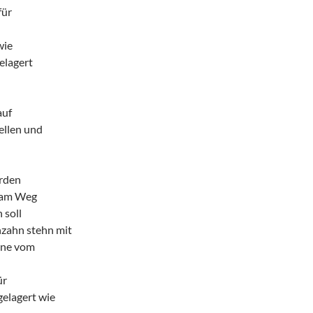
für
wie
elagert
auf
ellen und
erden
f am Weg
 soll
zahn stehn mit
eine vom
ür
gelagert wie