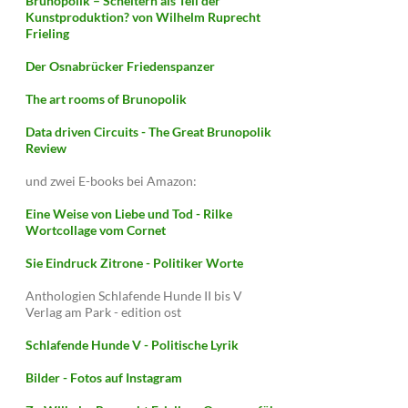
Brunopolik – Scheitern als Teil der
Kunstproduktion? von Wilhelm Ruprecht
Frieling
Der Osnabrücker Friedenspanzer
The art rooms of Brunopolik
Data driven Circuits - The Great Brunopolik
Review
und zwei E-books bei Amazon:
Eine Weise von Liebe und Tod - Rilke
Wortcollage vom Cornet
Sie Eindruck Zitrone - Politiker Worte
Anthologien Schlafende Hunde II bis V
Verlag am Park - edition ost
Schlafende Hunde V - Politische Lyrik
Bilder - Fotos auf Instagram