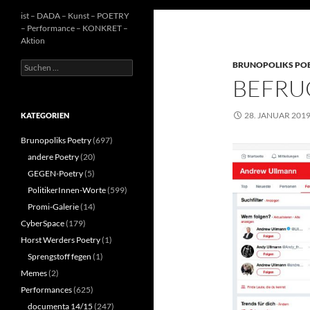
ist – DADA – Kunst – POETRY
– Performance – KONKRET –
Aktion
Suchen
BRUNOPOLIKS PO
nach:
BEFRU
28. JANUAR 201
KATEGORIEN
Brunopoliks Poetry
(697)
andere Poetry
(20)
GEGEN-Poetry
(5)
PolitikerInnen-Worte
(599)
Promi-Galerie
(14)
CyberSpace
(179)
Horst Werders Poetry
(1)
Sprengstoff fegen
(1)
Memes
(2)
Performances
(625)
documenta 14/15
(247)