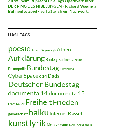
Zu Wilhelm Ruprecht Frielings Opernverführer
DER RING DES NIBELUNGEN - Richard Wagners
Bühnenfestspiel - verfaßte ich ein Nachwort.
HASHTAGS
poésie
Athen
Adam Szymczyk
Aufklärung
Banksy
Berliner Gazette
Bundestag
Brunopolik
Commons
CyberSpace
Dada
d14
Deutscher Bundestag
documenta 14
documenta 15
Freiheit
Frieden
Ernst Koller
haiku
Internet
Kassel
gesellschaft
kunst
lyrik
Metaversum
Neoliberalismus