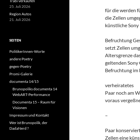
Trabi verkaufen
25. Juli 2026
für die werden f
Region Autos
die Zellen umg
21. Juli 2026
künstliche Sony
Befruchtung Ge
SEITEN
setzt Zellen um
PolitikerInnen-Worte
Altersgrenze da
andere Poetry
geltenden Sony
gegen-Poetry
Befruchtung im 
Promi-Galerie
documenta 14/15
verheiratetes
Brunopoliks documenta 14
Paar noch am W
WebART-Performance
voraus vergeßn
Documenta 15 – Raum für
Visionen
–
Impressum und Kontakt
Wer ist Brunopolik, der
DadaNerd ?
Paar konservier
Zellen eine küns