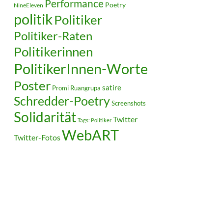
Performance
Poetry
NineEleven
politik
Politiker
Politiker-Raten
Politikerinnen
PolitikerInnen-Worte
Poster
satire
Ruangrupa
Promi
Schredder-Poetry
Screenshots
Solidarität
Twitter
Tags: Politiker
WebART
Twitter-Fotos