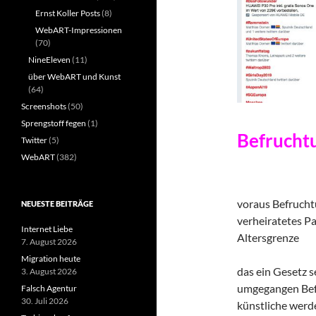
Ernst Koller Posts
(8)
WebART-Impressionen
(70)
NineEleven
(11)
über WebART und Kunst
(64)
Screenshots
(50)
Sprengstoff fegen
(1)
Befrucht
Twitter
(5)
WebART
(382)
voraus Befruch
NEUESTE BEITRÄGE
verheiratetes P
Internet Liebe
Altersgrenze
7. August 2026
Migration heute
das ein Gesetz s
3. August 2026
umgegangen Be
Falsch Agentur
30. Juli 2026
künstliche werd