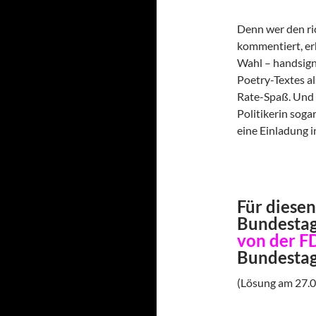
Denn wer den ri
kommentiert, er
Wahl – handsigni
Poetry-Textes a
Rate-Spaß. Und v
Politikerin soga
eine Einladung 
Für diesen
Bundesta
von der F
Bundestag
(Lösung am 27.0