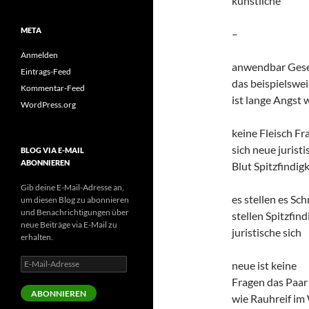
künstliche
META
–
Anmelden
anwendbar Ges
Eintrags-Feed
das beispielswei
Kommentar-Feed
ist lange Angst 
WordPress.org
keine Fleisch Fr
sich neue juristi
BLOG VIA E-MAIL
ABONNIEREN
Blut Spitzfindigk
Gib deine E-Mail-Adresse an,
es stellen es Sc
um diesen Blog zu abonnieren
und Benachrichtigungen über
stellen Spitzfind
neue Beiträge via E-Mail zu
juristische sich
erhalten.
E-
neue ist keine
Mail-
Fragen das Paa
Adresse
ABONNIEREN
wie Rauhreif im