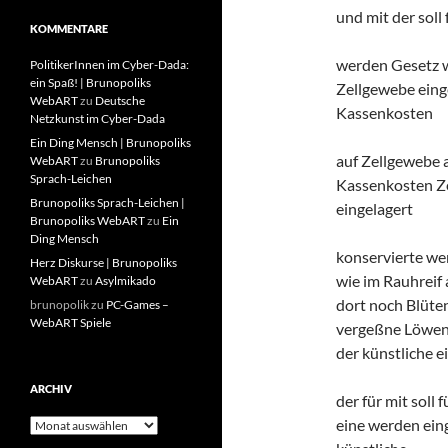
und mit der soll 
KOMMENTARE
werden Gesetz 
PolitikerInnen im Cyber-Dada:
ein Spaß! | Brunopoliks
Zellgewebe eing
WebART
zu
Deutsche
Kassenkosten
Netzkunst im Cyber-Dada
Ein Ding Mensch | Brunopoliks
auf Zellgewebe 
WebART
zu
Brunopoliks
Sprach-Leichen
Kassenkosten Z
Brunopoliks Sprach-Leichen |
eingelagert
Brunopoliks WebART
zu
Ein
Ding Mensch
konservierte w
Herz Diskurse | Brunopoliks
wie im Rauhrei
WebART
zu
Asylmikado
dort noch Blüten
brunopolik
zu
PC-Games –
WebART Spiele
vergeßne Löwen
der künstliche 
ARCHIV
der für mit soll f
eine werden ein
Archiv