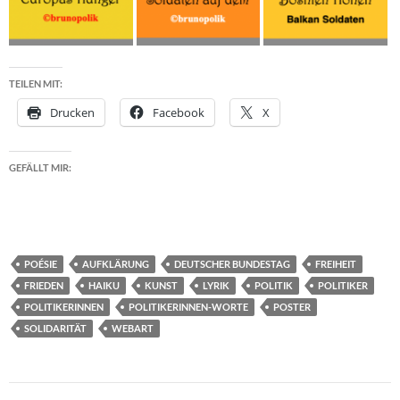
TEILEN MIT:
Drucken
Facebook
X
GEFÄLLT MIR:
POÉSIE
AUFKLÄRUNG
DEUTSCHER BUNDESTAG
FREIHEIT
FRIEDEN
HAIKU
KUNST
LYRIK
POLITIK
POLITIKER
POLITIKERINNEN
POLITIKERINNEN-WORTE
POSTER
SOLIDARITÄT
WEBART
Beitragsnavigation