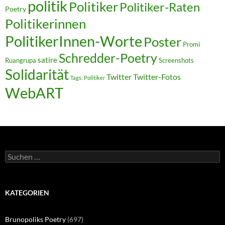
politik
Politiker
Politiker-Raten
Poetry
Politikerinnen
PolitikerInnen-Worte
Poster
Promi
Schredder-Poetry
satire
Ruangrupa
Screenshots
Solidarität
Twitter
Twitter-Fotos
Tags: Politiker
WebART
Suchen
nach:
KATEGORIEN
Brunopoliks Poetry
(697)