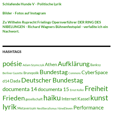
Schlafende Hunde V - Politische Lyrik
Bilder - Fotos auf Instagram
Zu Wilhelm Ruprecht Frielings Opernverführer DER RING DES
NIBELUNGEN - Richard Wagners Bühnenfestspiel - verfaßte ich ein
Nachwort.
HASHTAGS
poésie
Aufklärung
Athen
Banksy
Adam Szymczyk
Bundestag
CyberSpace
Brunopolik
Berliner Gazette
Commons
Deutscher Bundestag
Dada
d14
Freiheit
documenta 14
documenta 15
Ernst Koller
kunst
haiku
Frieden
Internet
Kassel
gesellschaft
lyrik
Performance
Metaversum
NineEleven
Neoliberalismus