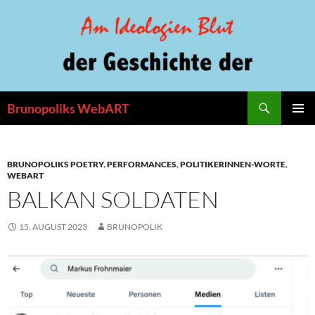
Zum
Inhalt
springen
Suchen
Brunopoliks WebART
PRIMÄR
MENÜ
BRUNOPOLIKS POETRY
,
PERFORMANCES
,
POLITIKERINNEN-WORTE
,
WEBART
BALKAN SOLDATEN
15. AUGUST 2023
BRUNOPOLIK