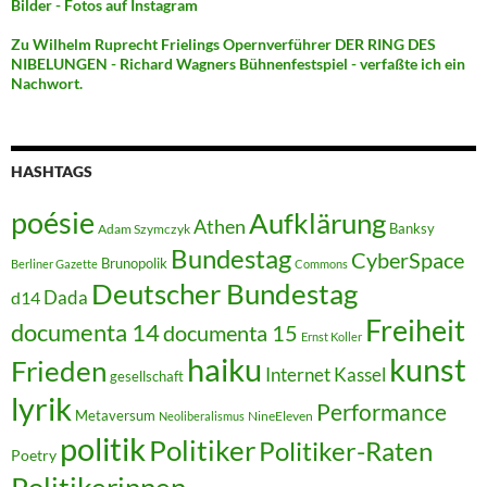
Bilder - Fotos auf Instagram
Zu Wilhelm Ruprecht Frielings Opernverführer DER RING DES
NIBELUNGEN - Richard Wagners Bühnenfestspiel - verfaßte ich ein
Nachwort.
HASHTAGS
poésie
Aufklärung
Athen
Banksy
Adam Szymczyk
Bundestag
CyberSpace
Brunopolik
Berliner Gazette
Commons
Deutscher Bundestag
Dada
d14
Freiheit
documenta 14
documenta 15
Ernst Koller
kunst
haiku
Frieden
Internet
Kassel
gesellschaft
lyrik
Performance
Metaversum
NineEleven
Neoliberalismus
politik
Politiker
Politiker-Raten
Poetry