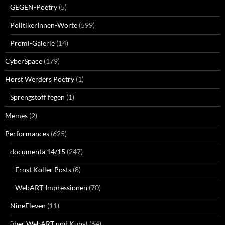
GEGEN-Poetry
(5)
PolitikerInnen-Worte
(599)
Promi-Galerie
(14)
CyberSpace
(179)
Horst Werders Poetry
(1)
Sprengstoff fegen
(1)
Memes
(2)
Performances
(625)
documenta 14/15
(247)
Ernst Koller Posts
(8)
WebART-Impressionen
(70)
NineEleven
(11)
über WebART und Kunst
(64)