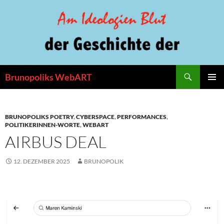
Zum
Inhalt
springen
Suchen
Brunopoliks WebART
PRIMÄR
MENÜ
BRUNOPOLIKS POETRY
,
CYBERSPACE
,
PERFORMANCES
,
POLITIKERINNEN-WORTE
,
WEBART
AIRBUS DEAL
12. DEZEMBER 2025
BRUNOPOLIK