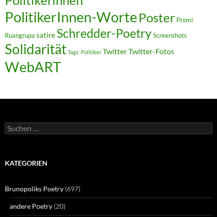
Politikerinnen
PolitikerInnen-Worte
Poster
Promi
Schredder-Poetry
satire
Ruangrupa
Screenshots
Solidarität
Twitter
Twitter-Fotos
Tags: Politiker
WebART
Suchen
nach:
KATEGORIEN
Brunopoliks Poetry
(697)
andere Poetry
(20)