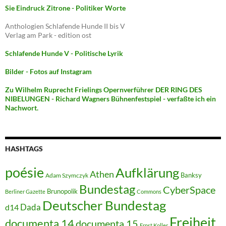
Sie Eindruck Zitrone - Politiker Worte
Anthologien Schlafende Hunde II bis V
Verlag am Park - edition ost
Schlafende Hunde V - Politische Lyrik
Bilder - Fotos auf Instagram
Zu Wilhelm Ruprecht Frielings Opernverführer DER RING DES
NIBELUNGEN - Richard Wagners Bühnenfestspiel - verfaßte ich ein
Nachwort.
HASHTAGS
poésie
Aufklärung
Athen
Banksy
Adam Szymczyk
Bundestag
CyberSpace
Brunopolik
Berliner Gazette
Commons
Deutscher Bundestag
Dada
d14
Freiheit
documenta 14
documenta 15
Ernst Koller