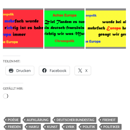
TEILEN MIT:
Drucken
Facebook
X
GEFÄLLT MIR:
Wird
geladen …
POÉSIE
AUFKLÄRUNG
DEUTSCHER BUNDESTAG
FREIHEIT
FRIEDEN
HAIKU
KUNST
LYRIK
POLITIK
POLITIKER