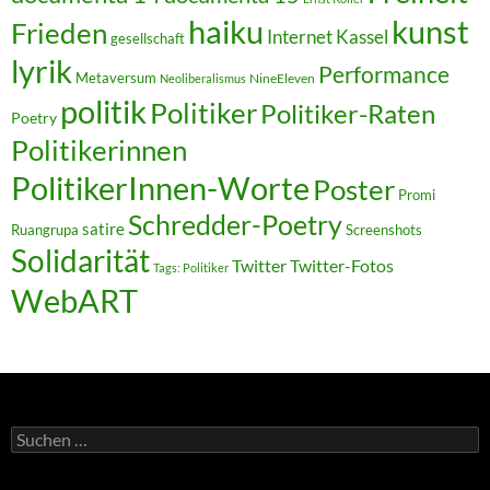
kunst
haiku
Frieden
Internet
Kassel
gesellschaft
lyrik
Performance
Metaversum
NineEleven
Neoliberalismus
politik
Politiker
Politiker-Raten
Poetry
Politikerinnen
PolitikerInnen-Worte
Poster
Promi
Schredder-Poetry
satire
Ruangrupa
Screenshots
Solidarität
Twitter
Twitter-Fotos
Tags: Politiker
WebART
Suchen
nach: