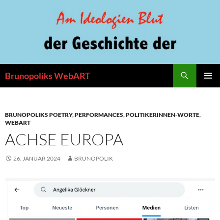
Zum
Inhalt
springen
Suchen
Brunopoliks WebART
PRIMÄR
MENÜ
BRUNOPOLIKS POETRY
,
PERFORMANCES
,
POLITIKERINNEN-WORTE
,
WEBART
ACHSE EUROPA
26. JANUAR 2024
BRUNOPOLIK