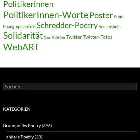
Politikerinnen
PolitikerInnen-Worte
Poster
Promi
Schredder-Poetry
satire
Ruangrupa
Screenshots
Solidarität
Twitter
Twitter-Fotos
Tags: Politiker
WebART
Suchen
nach:
KATEGORIEN
Brunopoliks Poetry
(696)
andere Poetry
(20)