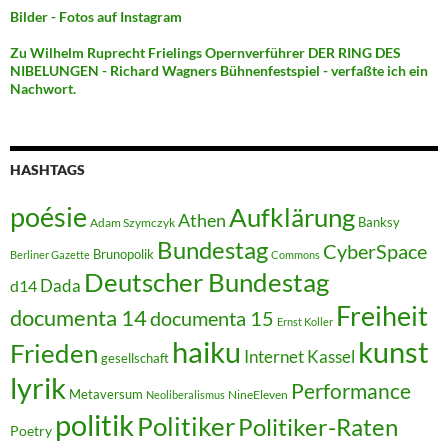
Bilder - Fotos auf Instagram
Zu Wilhelm Ruprecht Frielings Opernverführer DER RING DES
NIBELUNGEN - Richard Wagners Bühnenfestspiel - verfaßte ich ein
Nachwort.
HASHTAGS
poésie
Aufklärung
Athen
Banksy
Adam Szymczyk
Bundestag
CyberSpace
Brunopolik
Berliner Gazette
Commons
Deutscher Bundestag
Dada
d14
Freiheit
documenta 14
documenta 15
Ernst Koller
kunst
haiku
Frieden
Internet
Kassel
gesellschaft
lyrik
Performance
Metaversum
NineEleven
Neoliberalismus
politik
Politiker
Politiker-Raten
Poetry