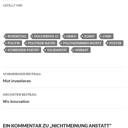
GEFÄLLT MIR:
BUNDESTAG
DOCUMENTA 15
HAIKU
KUNST
LYRIK
POLITIK
POLITIKER-RATEN
POLITIKERINNEN-WORTE
POSTER
SCHREDDER-POETRY
SOLIDARITÄT
WEBART
Beitragsnavigation
VORHERIGER BEITRAG
Mut investieren
NÄCHSTER BEITRAG
Wo Innovation
EIN KOMMENTAR ZU „NICHTMEINUNG ANSTATT“