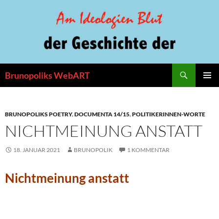
Zum
Inhalt
springen
Suchen
Brunopoliks WebART
PRIMÄR
MENÜ
BRUNOPOLIKS POETRY
,
DOCUMENTA 14/15
,
POLITIKERINNEN-WORTE
NICHTMEINUNG ANSTATT
18. JANUAR 2021
BRUNOPOLIK
1 KOMMENTAR
Nichtmeinung anstatt