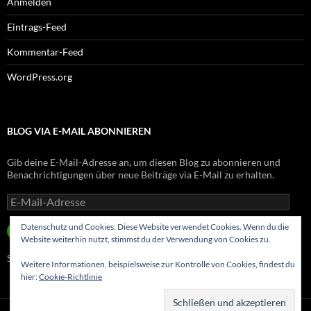
Anmelden
Eintrags-Feed
Kommentar-Feed
WordPress.org
BLOG VIA E-MAIL ABONNIEREN
Gib deine E-Mail-Adresse an, um diesen Blog zu abonnieren und
Benachrichtigungen über neue Beiträge via E-Mail zu erhalten.
E-
Mail-
Adresse
Datenschutz und Cookies: Diese Website verwendet Cookies. Wenn du die
ABONNIEREN
Website weiterhin nutzt, stimmst du der Verwendung von Cookies zu.
Schließe dich 8 anderen Abonnenten an
Weitere Informationen, beispielsweise zur Kontrolle von Cookies, findest du
hier:
Cookie-Richtlinie