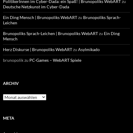
PolitikerInnen im Cyber-Dada: ein Spaß! | Brunopoliks WebART
zu
Deutsche Netzkunst im Cyber-Dada
Ein Ding Mensch | Brunopoliks WebART
zu
Brunopoliks Sprach-
Leichen
Brunopoliks Sprach-Leichen | Brunopoliks WebART
zu
Ein Ding
Mensch
Herz Diskurse | Brunopoliks WebART
zu
Asylmikado
brunopolik
zu
PC-Games – WebART Spiele
ARCHIV
Archiv
META