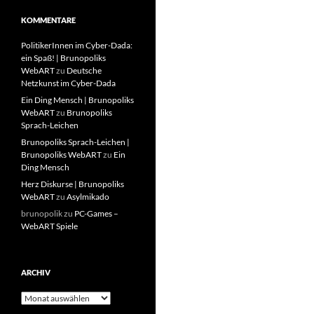
KOMMENTARE
PolitikerInnen im Cyber-Dada:
ein Spaß! | Brunopoliks
WebART
zu
Deutsche
Netzkunst im Cyber-Dada
Ein Ding Mensch | Brunopoliks
WebART
zu
Brunopoliks
Sprach-Leichen
Brunopoliks Sprach-Leichen |
Brunopoliks WebART
zu
Ein
Ding Mensch
Herz Diskurse | Brunopoliks
WebART
zu
Asylmikado
brunopolik
zu
PC-Games –
WebART Spiele
ARCHIV
Archiv