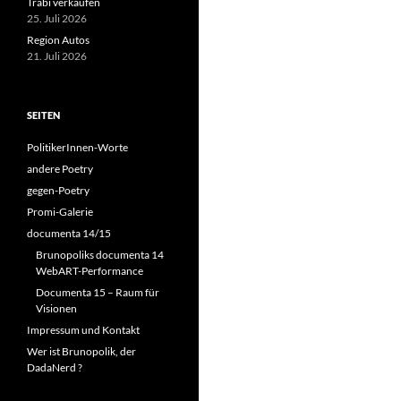
Trabi verkaufen
25. Juli 2026
Region Autos
21. Juli 2026
SEITEN
PolitikerInnen-Worte
andere Poetry
gegen-Poetry
Promi-Galerie
documenta 14/15
Brunopoliks documenta 14
WebART-Performance
Documenta 15 – Raum für
Visionen
Impressum und Kontakt
Wer ist Brunopolik, der
DadaNerd ?