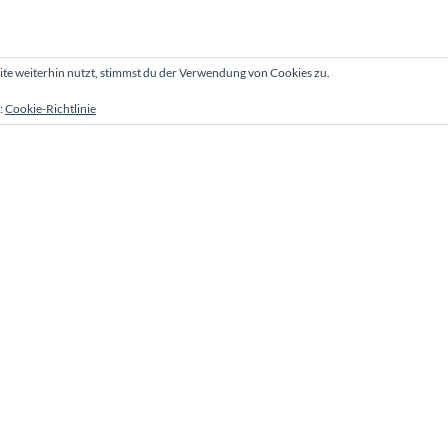
e weiterhin nutzt, stimmst du der Verwendung von Cookies zu.
:
Cookie-Richtlinie