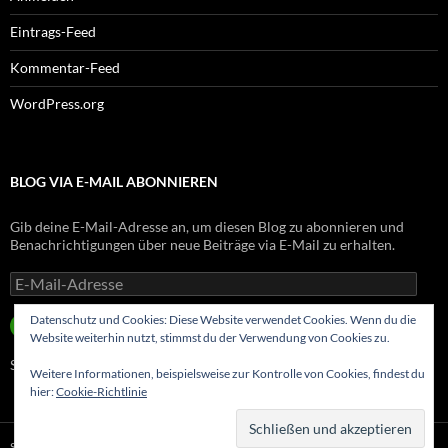
Eintrags-Feed
Kommentar-Feed
WordPress.org
BLOG VIA E-MAIL ABONNIEREN
Gib deine E-Mail-Adresse an, um diesen Blog zu abonnieren und
Benachrichtigungen über neue Beiträge via E-Mail zu erhalten.
E-
Mail-
Adresse
Datenschutz und Cookies: Diese Website verwendet Cookies. Wenn du die
ABONNIEREN
Website weiterhin nutzt, stimmst du der Verwendung von Cookies zu.
Schließe dich 8 anderen Abonnenten an
Weitere Informationen, beispielsweise zur Kontrolle von Cookies, findest du
hier:
Cookie-Richtlinie
Stolz präsentiert von WordPress