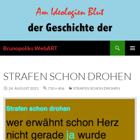
Zum
Inhalt
springen
Suchen
Brunopoliks WebART
PRIMÄR
MENÜ
STRAFEN SCHON DROHEN
24. AUGUST 2021
710 × 406
STRAFEN SCHON DROHEN