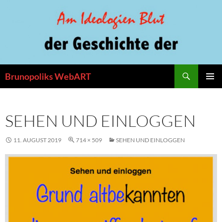
Zum
Inhalt
springen
Suchen
Brunopoliks WebART
PRIMÄR
MENÜ
SEHEN UND EINLOGGEN
11. AUGUST 2019
714 × 509
SEHEN UND EINLOGGEN