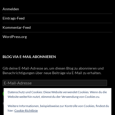
Anmelden
Eintrags-Feed
Kommentar-Feed
WordPress.org
BLOG VIA E-MAIL ABONNIEREN
Gib deine E-Mail-Adresse an, um diesen Blog zu abonnieren und
Benachrichtigungen über neue Beiträge via E-Mail zu erhalten.
E-
Mail-
Adresse
Datenschutz und Cookies: Diese Website verwendet Cookies. Wenn du die
ABONNIEREN
Website weiterhin nutzt, stimmst du der Verwendung von Cookies zu.
Schließe dich 8 anderen Abonnenten an
Weitere Informationen, beispielsweise zur Kontrolle von Cookies, findest du
hier:
Cookie-Richtlinie