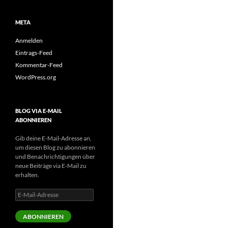
META
Anmelden
Eintrags-Feed
Kommentar-Feed
WordPress.org
BLOG VIA E-MAIL
ABONNIEREN
Gib deine E-Mail-Adresse an,
um diesen Blog zu abonnieren
und Benachrichtigungen über
neue Beiträge via E-Mail zu
erhalten.
E-
Mail-
Adresse
ABONNIEREN