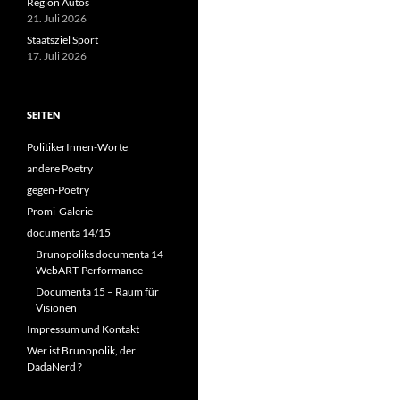
Region Autos
21. Juli 2026
Staatsziel Sport
17. Juli 2026
SEITEN
PolitikerInnen-Worte
andere Poetry
gegen-Poetry
Promi-Galerie
documenta 14/15
Brunopoliks documenta 14
WebART-Performance
Documenta 15 – Raum für
Visionen
Impressum und Kontakt
Wer ist Brunopolik, der
DadaNerd ?