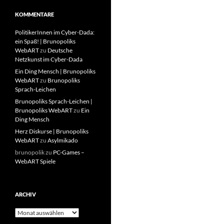
KOMMENTARE
PolitikerInnen im Cyber-Dada:
ein Spaß! | Brunopoliks
WebART
zu
Deutsche
Netzkunst im Cyber-Dada
Ein Ding Mensch | Brunopoliks
WebART
zu
Brunopoliks
Sprach-Leichen
Brunopoliks Sprach-Leichen |
Brunopoliks WebART
zu
Ein
Ding Mensch
Herz Diskurse | Brunopoliks
WebART
zu
Asylmikado
brunopolik
zu
PC-Games –
WebART Spiele
ARCHIV
Archiv