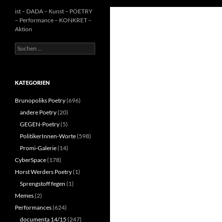
ist – DADA – Kunst – POETRY
– Performance – KONKRET –
Aktion
Suchen
nach:
KATEGORIEN
Brunopoliks Poetry
(696)
andere Poetry
(20)
GEGEN-Poetry
(5)
PolitikerInnen-Worte
(598)
Promi-Galerie
(14)
CyberSpace
(178)
Horst Werders Poetry
(1)
Sprengstoff fegen
(1)
Memes
(2)
Performances
(624)
documenta 14/15
(247)