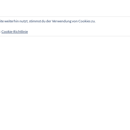
e weiterhin nutzt, stimmst du der Verwendung von Cookies zu.
:
Cookie-Richtlinie