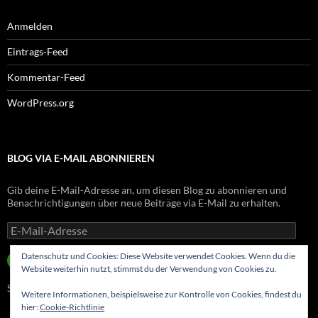
Anmelden
Eintrags-Feed
Kommentar-Feed
WordPress.org
BLOG VIA E-MAIL ABONNIEREN
Gib deine E-Mail-Adresse an, um diesen Blog zu abonnieren und
Benachrichtigungen über neue Beiträge via E-Mail zu erhalten.
E-
Mail-
Adresse
Datenschutz und Cookies: Diese Website verwendet Cookies. Wenn du die
ABONNIEREN
Website weiterhin nutzt, stimmst du der Verwendung von Cookies zu.
Schließe dich 8 anderen Abonnenten an
Weitere Informationen, beispielsweise zur Kontrolle von Cookies, findest du
hier:
Cookie-Richtlinie