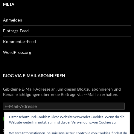
META
Anmelden
Eintrags-Feed
Kommentar-Feed
WordPress.org
BLOG VIA E-MAIL ABONNIEREN
Gib deine E-Mail-Adresse an, um diesen Blog zu abonnieren und
Benachrichtigungen über neue Beiträge via E-Mail zu erhalten.
E-
Mail-
Adresse
Datenschutz und Cookies: Diese Website verwendet Cookies. Wenn du die
ABONNIEREN
Website weiterhin nutzt, stimmst du der Verwendung von Cookies zu.
Schließe dich 8 anderen Abonnenten an
Weitere Informationen, beispielsweise zur Kontrolle von Cookies, findest du