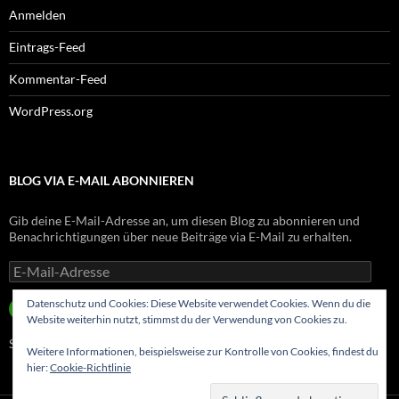
Anmelden
Eintrags-Feed
Kommentar-Feed
WordPress.org
BLOG VIA E-MAIL ABONNIEREN
Gib deine E-Mail-Adresse an, um diesen Blog zu abonnieren und
Benachrichtigungen über neue Beiträge via E-Mail zu erhalten.
E-
Mail-
Adresse
Datenschutz und Cookies: Diese Website verwendet Cookies. Wenn du die
ABONNIEREN
Website weiterhin nutzt, stimmst du der Verwendung von Cookies zu.
Schließe dich 8 anderen Abonnenten an
Weitere Informationen, beispielsweise zur Kontrolle von Cookies, findest du
hier:
Cookie-Richtlinie