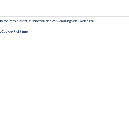
e weiterhin nutzt, stimmst du der Verwendung von Cookies zu.
:
Cookie-Richtlinie