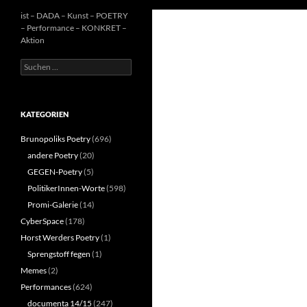
ist – DADA – Kunst – POETRY
– Performance – KONKRET –
Aktion
Suchen
nach:
KATEGORIEN
Brunopoliks Poetry
(696)
andere Poetry
(20)
GEGEN-Poetry
(5)
PolitikerInnen-Worte
(598)
Promi-Galerie
(14)
CyberSpace
(178)
Horst Werders Poetry
(1)
Sprengstoff fegen
(1)
Memes
(2)
Performances
(624)
documenta 14/15
(247)