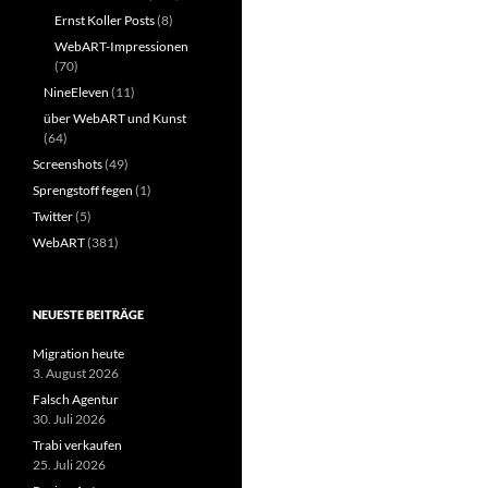
Ernst Koller Posts
(8)
WebART-Impressionen
(70)
NineEleven
(11)
über WebART und Kunst
(64)
Screenshots
(49)
Sprengstoff fegen
(1)
Twitter
(5)
WebART
(381)
NEUESTE BEITRÄGE
Migration heute
3. August 2026
Falsch Agentur
30. Juli 2026
Trabi verkaufen
25. Juli 2026