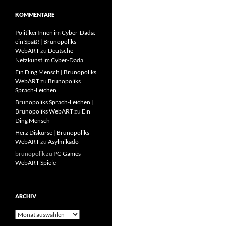
KOMMENTARE
PolitikerInnen im Cyber-Dada:
ein Spaß! | Brunopoliks
WebART
zu
Deutsche
Netzkunst im Cyber-Dada
Ein Ding Mensch | Brunopoliks
WebART
zu
Brunopoliks
Sprach-Leichen
Brunopoliks Sprach-Leichen |
Brunopoliks WebART
zu
Ein
Ding Mensch
Herz Diskurse | Brunopoliks
WebART
zu
Asylmikado
brunopolik
zu
PC-Games –
WebART Spiele
ARCHIV
Archiv