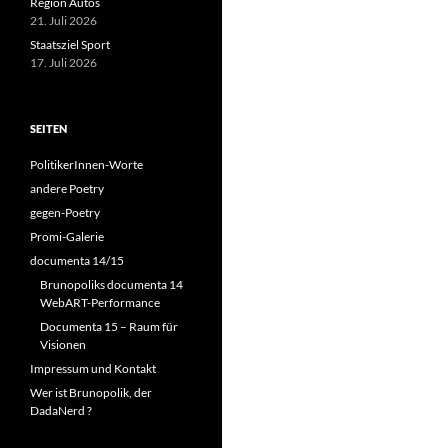
Region Autos
21. Juli 2026
Staatsziel Sport
17. Juli 2026
SEITEN
PolitikerInnen-Worte
andere Poetry
gegen-Poetry
Promi-Galerie
documenta 14/15
Brunopoliks documenta 14
WebART-Performance
Documenta 15 – Raum für
Visionen
Impressum und Kontakt
Wer ist Brunopolik, der
DadaNerd ?