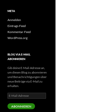
META
Anmelden
Eintrags-Feed
Kommentar-Feed
WordPress.org
BLOG VIA E-MAIL
ABONNIEREN
Gib deine E-Mail-Adresse an,
um diesen Blog zu abonnieren
und Benachrichtigungen über
neue Beiträge via E-Mail zu
erhalten.
E-
Mail-
Adresse
ABONNIEREN