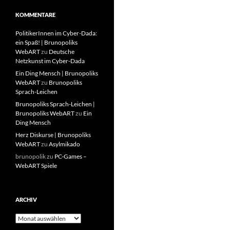
KOMMENTARE
PolitikerInnen im Cyber-Dada:
ein Spaß! | Brunopoliks
WebART
zu
Deutsche
Netzkunst im Cyber-Dada
Ein Ding Mensch | Brunopoliks
WebART
zu
Brunopoliks
Sprach-Leichen
Brunopoliks Sprach-Leichen |
Brunopoliks WebART
zu
Ein
Ding Mensch
Herz Diskurse | Brunopoliks
WebART
zu
Asylmikado
brunopolik
zu
PC-Games –
WebART Spiele
ARCHIV
Archiv