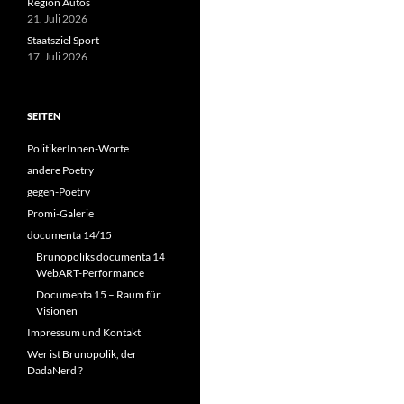
Region Autos
21. Juli 2026
Staatsziel Sport
17. Juli 2026
SEITEN
PolitikerInnen-Worte
andere Poetry
gegen-Poetry
Promi-Galerie
documenta 14/15
Brunopoliks documenta 14
WebART-Performance
Documenta 15 – Raum für
Visionen
Impressum und Kontakt
Wer ist Brunopolik, der
DadaNerd ?