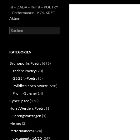
ist – DADA – Kunst – POETRY
– Performance – KONKRET –
Aktion
Suchen
nach:
KATEGORIEN
Brunopoliks Poetry
(696)
andere Poetry
(20)
GEGEN-Poetry
(5)
PolitikerInnen-Worte
(598)
Promi-Galerie
(14)
CyberSpace
(178)
Horst Werders Poetry
(1)
Sprengstoff fegen
(1)
Memes
(2)
Performances
(624)
documenta 14/15
(247)