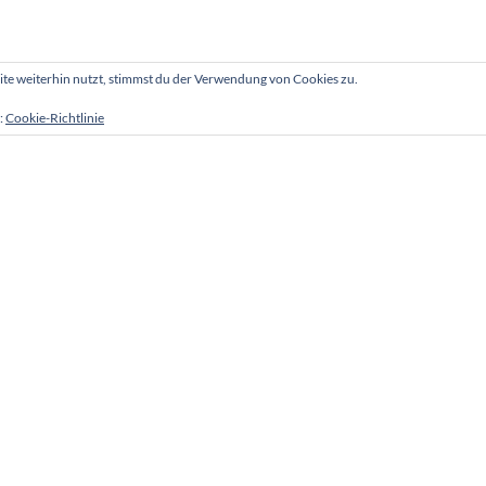
e weiterhin nutzt, stimmst du der Verwendung von Cookies zu.
:
Cookie-Richtlinie