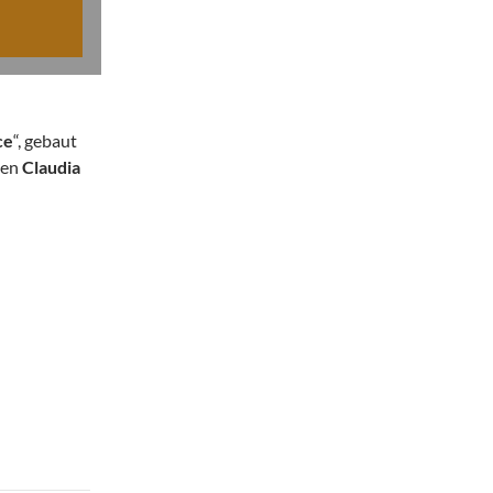
ce
“, gebaut
ten
Claudia