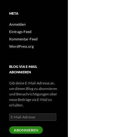
META
Anmelden
Eintrags-Feed
Kommentar-Feed
WordPress.org
BLOG VIA E-MAIL
ABONNIEREN
Gib deine E-Mail-Adresse an,
um diesen Blog zu abonnieren
und Benachrichtigungen über
neue Beiträge via E-Mail zu
erhalten.
E-
Mail-
Adresse
ABONNIEREN