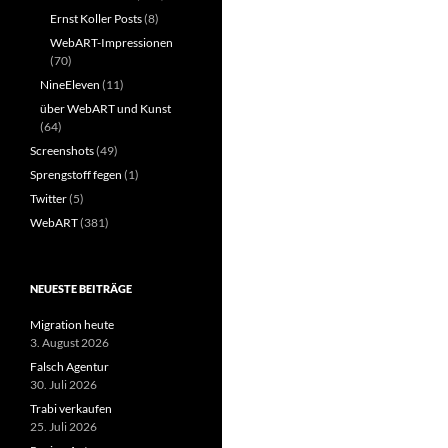
Ernst Koller Posts
(8)
WebART-Impressionen
(70)
NineEleven
(11)
über WebART und Kunst
(64)
Screenshots
(49)
Sprengstoff fegen
(1)
Twitter
(5)
WebART
(381)
NEUESTE BEITRÄGE
Migration heute
3. August 2026
Falsch Agentur
30. Juli 2026
Trabi verkaufen
25. Juli 2026