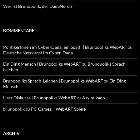
Wer ist Brunopolik, der DadaNerd ?
KOMMENTARE
PolitikerInnen im Cyber-Dada: ein Spaß! | Brunopoliks WebART
zu
Deutsche Netzkunst im Cyber-Dada
Ein Ding Mensch | Brunopoliks WebART
zu
Brunopoliks Sprach-
Leichen
Brunopoliks Sprach-Leichen | Brunopoliks WebART
zu
Ein Ding
Mensch
Herz Diskurse | Brunopoliks WebART
zu
Asylmikado
brunopolik
zu
PC-Games – WebART Spiele
ARCHIV