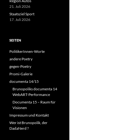
Region Autos
21. Juli 2026
Staatsziel Sport
17. Juli 2026
SEITEN
PolitikerInnen-Worte
andere Poetry
gegen-Poetry
Promi-Galerie
documenta 14/15
Brunopoliks documenta 14
WebART-Performance
Documenta 15 – Raum für
Visionen
Impressum und Kontakt
Wer ist Brunopolik, der
DadaNerd ?