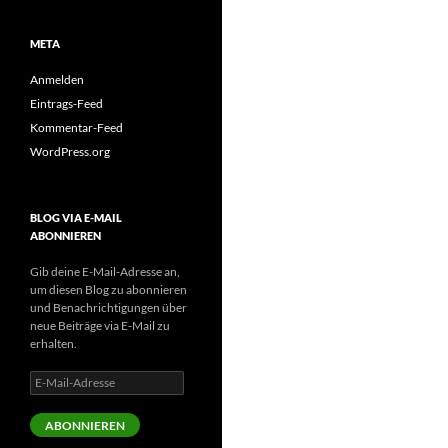
META
Anmelden
Eintrags-Feed
Kommentar-Feed
WordPress.org
BLOG VIA E-MAIL
ABONNIEREN
Gib deine E-Mail-Adresse an,
um diesen Blog zu abonnieren
und Benachrichtigungen über
neue Beiträge via E-Mail zu
erhalten.
E-
Mail-
Adresse
ABONNIEREN