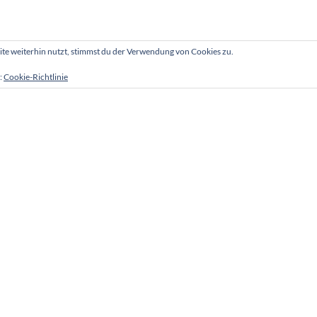
e weiterhin nutzt, stimmst du der Verwendung von Cookies zu.
:
Cookie-Richtlinie