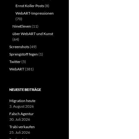
Ernst Koller Posts
(8)
WebART-Impressionen
(70)
NineEleven
(11)
über WebART und Kunst
(64)
Screenshots
(49)
Sprengstoff fegen
(1)
Twitter
(5)
WebART
(381)
NEUESTE BEITRÄGE
Migration heute
3. August 2026
Falsch Agentur
30. Juli 2026
Trabi verkaufen
25. Juli 2026