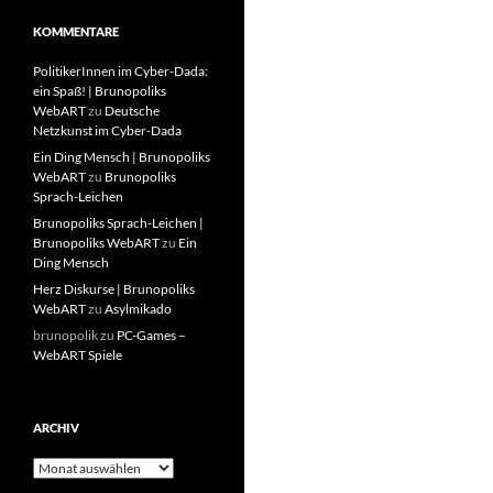
KOMMENTARE
PolitikerInnen im Cyber-Dada:
ein Spaß! | Brunopoliks
WebART
zu
Deutsche
Netzkunst im Cyber-Dada
Ein Ding Mensch | Brunopoliks
WebART
zu
Brunopoliks
Sprach-Leichen
Brunopoliks Sprach-Leichen |
Brunopoliks WebART
zu
Ein
Ding Mensch
Herz Diskurse | Brunopoliks
WebART
zu
Asylmikado
brunopolik
zu
PC-Games –
WebART Spiele
ARCHIV
Archiv