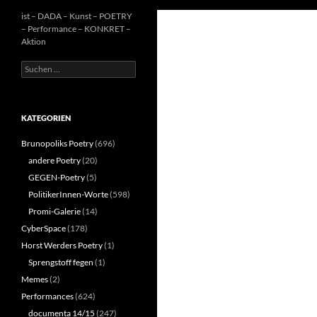
ist – DADA – Kunst – POETRY
– Performance – KONKRET –
Aktion
Suchen
nach:
KATEGORIEN
Brunopoliks Poetry
(696)
andere Poetry
(20)
GEGEN-Poetry
(5)
PolitikerInnen-Worte
(598)
Promi-Galerie
(14)
CyberSpace
(178)
Horst Werders Poetry
(1)
Sprengstoff fegen
(1)
Memes
(2)
Performances
(624)
documenta 14/15
(247)