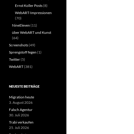
Ernst Koller Posts
(8)
WebART-Impressionen
(70)
NineEleven
(11)
über WebART und Kunst
(64)
Screenshots
(49)
Sprengstoff fegen
(1)
Twitter
(5)
WebART
(381)
NEUESTE BEITRÄGE
Migration heute
3. August 2026
Falsch Agentur
30. Juli 2026
Trabi verkaufen
25. Juli 2026