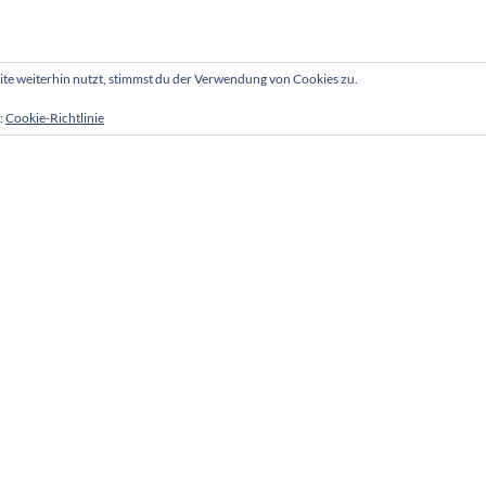
e weiterhin nutzt, stimmst du der Verwendung von Cookies zu.
:
Cookie-Richtlinie