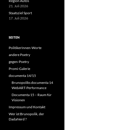
Region Autos
21. Juli 2026
Staatsziel Sport
17. Juli 2026
SEITEN
PolitikerInnen-Worte
andere Poetry
gegen-Poetry
Promi-Galerie
documenta 14/15
Brunopoliks documenta 14
WebART-Performance
Documenta 15 – Raum für
Visionen
Impressum und Kontakt
Wer ist Brunopolik, der
DadaNerd ?