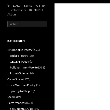
ist – DADA – Kunst – POETRY
– Performance – KONKRET –
Aktion
Suchen
nach:
KATEGORIEN
Brunopoliks Poetry
(696)
andere Poetry
(20)
GEGEN-Poetry
(5)
PolitikerInnen-Worte
(598)
Promi-Galerie
(14)
CyberSpace
(178)
Horst Werders Poetry
(1)
Sprengstoff fegen
(1)
Memes
(2)
Performances
(624)
documenta 14/15
(247)