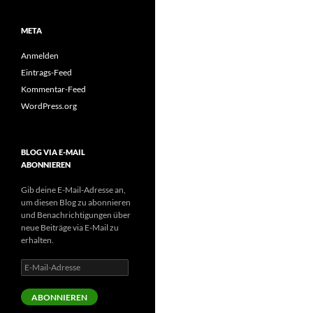
META
Anmelden
Eintrags-Feed
Kommentar-Feed
WordPress.org
BLOG VIA E-MAIL
ABONNIEREN
Gib deine E-Mail-Adresse an,
um diesen Blog zu abonnieren
und Benachrichtigungen über
neue Beiträge via E-Mail zu
erhalten.
E-
Mail-
Adresse
ABONNIEREN