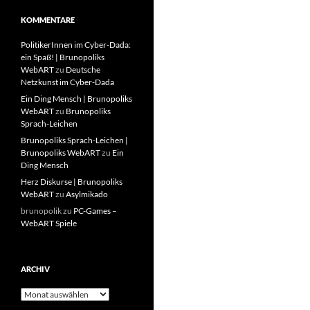
KOMMENTARE
PolitikerInnen im Cyber-Dada:
ein Spaß! | Brunopoliks
WebART
zu
Deutsche
Netzkunst im Cyber-Dada
Ein Ding Mensch | Brunopoliks
WebART
zu
Brunopoliks
Sprach-Leichen
Brunopoliks Sprach-Leichen |
Brunopoliks WebART
zu
Ein
Ding Mensch
Herz Diskurse | Brunopoliks
WebART
zu
Asylmikado
brunopolik
zu
PC-Games –
WebART Spiele
ARCHIV
Archiv