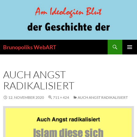
Zum
Inhalt
springen
Suchen
Brunopoliks WebART
PRIMÄR
MENÜ
AUCH ANGST
RADIKALISIERT
12. NOVEMBER 2020
711 × 424
AUCH ANGST RADIKALISIERT